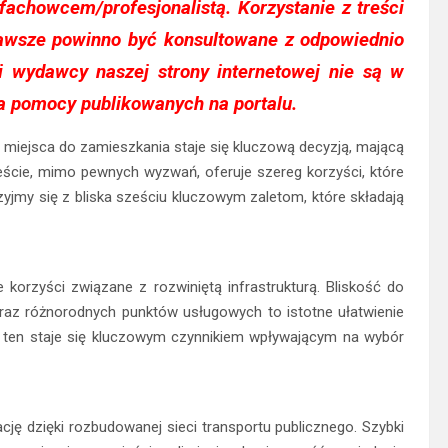
 fachowcem/profesjonalistą. Korzystanie z treści
awsze powinno być konsultowane z odpowiednio
i wydawcy naszej strony internetowej nie są w
a pomocy publikowanych na portalu.
iejsca do zamieszkania staje się kluczową decyzją, mającą
eście, mimo pewnych wyzwań, oferuje szereg korzyści, które
rzyjmy się z bliska sześciu kluczowym zaletom, które składają
korzyści związane z rozwiniętą infrastrukturą. Bliskość do
az różnorodnych punktów usługowych to istotne ułatwienie
t ten staje się kluczowym czynnikiem wpływającym na wybór
ę dzięki rozbudowanej sieci transportu publicznego. Szybki