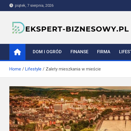
Skip
piątek, 7 sierpnia, 2026
to
content
ekspert-biznesowy.pl
DOM I OGRÓD
FINANSE
FIRMA
LIFES
Home
Lifestyle
Zalety mieszkania w mieście