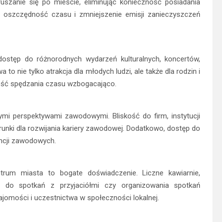
szanie się po mieście, eliminując konieczność posiadania
a oszczędność czasu i zmniejszenie emisji zanieczyszczeń
dostęp do różnorodnych wydarzeń kulturalnych, koncertów,
 to nie tylko atrakcja dla młodych ludzi, ale także dla rodzin i
ość spędzania czasu wzbogacająco.
mi perspektywami zawodowymi. Bliskość do firm, instytucji
unki dla rozwijania kariery zawodowej. Dodatkowo, dostęp do
encji zawodowych.
trum miasta to bogate doświadczenie. Liczne kawiarnie,
ca do spotkań z przyjaciółmi czy organizowania spotkań
jomości i uczestnictwa w społeczności lokalnej.