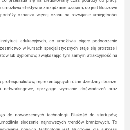
, co przekłada się na zredukowany czas podróży do pracy.
ch umożliwia efektywne zarządzanie czasem, co jest kluczowe
podróży oznacza więcej czasu na rozwijanie umiejętności
stytucji edukacyjnych, co umożliwia ciągłe podnoszenie
estnictwo w kursach specjalistycznych staje się prostsze i
katów lub dyplomów, zwiększając tym samym atrakcyjność na
profesjonalistów, reprezentujących różne dziedziny i branże.
i networkingowe, sprzyjając wymianie doświadczeń oraz
ęp do nowoczesnych technologii. Bliskość do startupów,
 umożliwia śledzenie najnowszych trendów branżowych. To
yswajanie nowych technologii jest kluczowe dla sukcesu