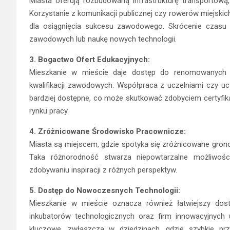
Miasta oferują rozbudowaną infrastrukturę transportową
Korzystanie z komunikacji publicznej czy rowerów miejski
dla osiągnięcia sukcesu zawodowego. Skrócenie czasu 
zawodowych lub naukę nowych technologii.
3. Bogactwo Ofert Edukacyjnych:
Mieszkanie w mieście daje dostęp do renomowanych in
kwalifikacji zawodowych. Współpraca z uczelniami czy ucz
bardziej dostępne, co może skutkować zdobyciem certyfi
rynku pracy.
4. Zróżnicowane Środowisko Pracownicze:
Miasta są miejscem, gdzie spotyka się zróżnicowane grono 
Taka różnorodność stwarza niepowtarzalne możliwośc
zdobywaniu inspiracji z różnych perspektyw.
5. Dostęp do Nowoczesnych Technologii:
Mieszkanie w mieście oznacza również łatwiejszy dost
inkubatorów technologicznych oraz firm innowacyjnych
kluczowe, zwłaszcza w dziedzinach, gdzie szybkie prz