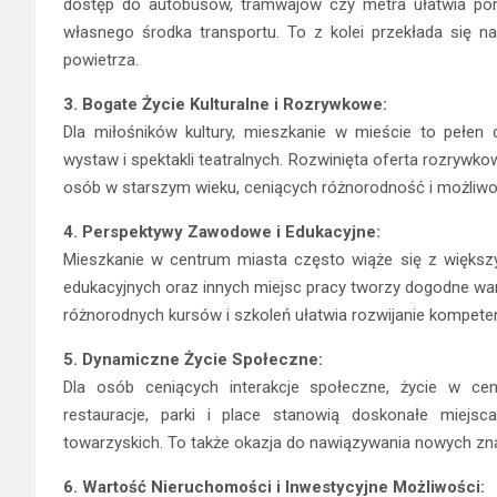
dostęp do autobusów, tramwajów czy metra ułatwia poru
własnego środka transportu. To z kolei przekłada się n
powietrza.
3. Bogate Życie Kulturalne i Rozrywkowe:
Dla miłośników kultury, mieszkanie w mieście to pełen 
wystaw i spektakli teatralnych. Rozwinięta oferta rozrywkowa
osób w starszym wieku, ceniących różnorodność i możliw
4. Perspektywy Zawodowe i Edukacyjne:
Mieszkanie w centrum miasta często wiąże się z większy
edukacyjnych oraz innych miejsc pracy tworzy dogodne war
różnorodnych kursów i szkoleń ułatwia rozwijanie kompet
5. Dynamiczne Życie Społeczne:
Dla osób ceniących interakcje społeczne, życie w cen
restauracje, parki i place stanowią doskonałe miejs
towarzyskich. To także okazja do nawiązywania nowych zna
6. Wartość Nieruchomości i Inwestycyjne Możliwości: