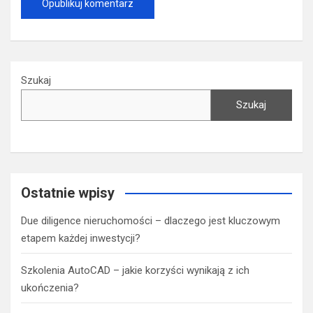
Zapisz moje dane, adres e-mail i witrynę w przeglądarce
aby wypełnić dane podczas pisania kolejnych komentarzy.
Podaj wynik (liczba):
19 − trzy =
Szukaj
Szukaj