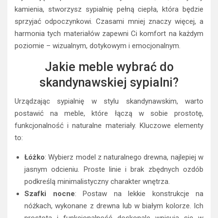
Choć kamień nie jest materiałem, który od razu kojarzy się
z ciepłem, to w odpowiednich proporcjach może być
świetnym dopełnieniem wnętrza sypialni. Granit czy
marmur to materiały, które wprowadzą odrobinę elegancji i
subtelnego luksusu, a przy tym będą harmonizować z
drewnem czy lnem. Ciepły kamień w formie stolika
nocnego czy dekoracji może dodać przestrzeni unikalnego
charakteru. W skandynawskim stylu kluczowe jest
połączenie materiałów naturalnych w taki sposób, by
przestrzeń była zarówno funkcjonalna, jak i estetyczna.
Wybierając odpowiednie elementy z drewna, lnu, wełny czy
kamienia, stworzysz sypialnię pełną ciepła, która będzie
sprzyjać odpoczynkowi. Czasami mniej znaczy więcej, a
harmonia tych materiałów zapewni Ci komfort na każdym
poziomie – wizualnym, dotykowym i emocjonalnym.
Jakie meble wybrać do
skandynawskiej sypialni?