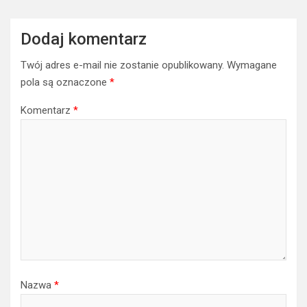
jakość i funkcjonalność mebli, które tworzą spójną i
przytulną przestrzeń.
Nawigacja
Wnętrza loftowe – styl, który łączy industrialny sznyt z
wpisu
nowoczesnym komfortem
Kręgi w literaturze grozy – Co tak naprawdę oznaczają?
Dodaj komentarz
Twój adres e-mail nie zostanie opublikowany.
Wymagane
pola są oznaczone
*
Komentarz
*