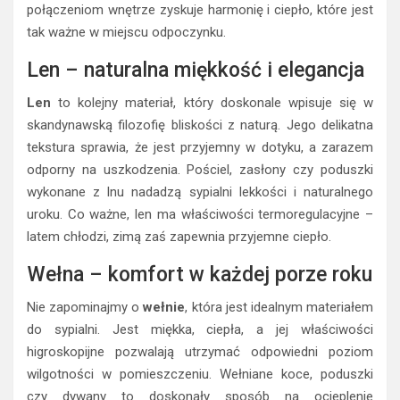
nocne czy półki dodadzą przestrzeni przytulności, a przy
tym będą praktyczne i trwałe. Co więcej, drewno ma
jeszcze jedną ważną zaletę – doskonale współpracuje z
innymi materiałami, takimi jak
len
,
bawełna
czy
skóra
, które
również znajdą swoje miejsce w Twojej sypialni. Dzięki tym
połączeniom wnętrze zyskuje harmonię i ciepło, które jest
tak ważne w miejscu odpoczynku.
Len – naturalna miękkość i elegancja
Len
to kolejny materiał, który doskonale wpisuje się w
skandynawską filozofię bliskości z naturą. Jego delikatna
tekstura sprawia, że jest przyjemny w dotyku, a zarazem
odporny na uszkodzenia. Pościel, zasłony czy poduszki
wykonane z lnu nadadzą sypialni lekkości i naturalnego
uroku. Co ważne, len ma właściwości termoregulacyjne –
latem chłodzi, zimą zaś zapewnia przyjemne ciepło.
Wełna – komfort w każdej porze roku