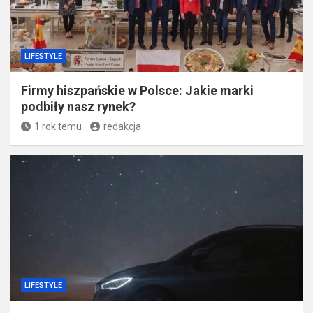
LIFESTYLE
​Kostkarki i kruszarki do lodu – jak wybrać
sprzęt, który się opłaca?
1 rok temu
Redaktor
LIFESTYLE
Firmy hiszpańskie w Polsce: Jakie marki
podbiły nasz rynek?
1 rok temu
redakcja