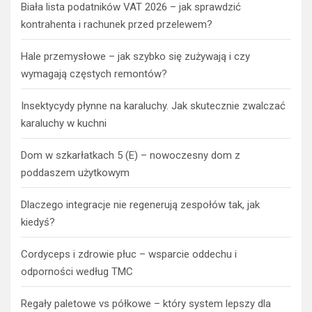
Ostatnie wpisy
Due diligence nieruchomości – dlaczego jest kluczowym
etapem każdej inwestycji?
Szkolenia AutoCAD – jakie korzyści wynikają z ich
ukończenia?
Biała lista podatników VAT 2026 – jak sprawdzić
kontrahenta i rachunek przed przelewem?
Hale przemysłowe – jak szybko się zużywają i czy
wymagają częstych remontów?
Insektycydy płynne na karaluchy. Jak skutecznie zwalczać
karaluchy w kuchni