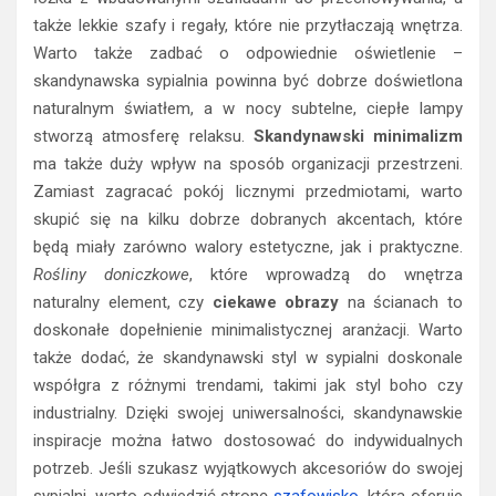
także lekkie szafy i regały, które nie przytłaczają wnętrza.
Warto także zadbać o odpowiednie oświetlenie –
skandynawska sypialnia powinna być dobrze doświetlona
naturalnym światłem, a w nocy subtelne, ciepłe lampy
stworzą atmosferę relaksu.
Skandynawski minimalizm
ma także duży wpływ na sposób organizacji przestrzeni.
Zamiast zagracać pokój licznymi przedmiotami, warto
skupić się na kilku dobrze dobranych akcentach, które
będą miały zarówno walory estetyczne, jak i praktyczne.
Rośliny doniczkowe
, które wprowadzą do wnętrza
naturalny element, czy
ciekawe obrazy
na ścianach to
doskonałe dopełnienie minimalistycznej aranżacji. Warto
także dodać, że skandynawski styl w sypialni doskonale
współgra z różnymi trendami, takimi jak styl boho czy
industrialny. Dzięki swojej uniwersalności, skandynawskie
inspiracje można łatwo dostosować do indywidualnych
potrzeb. Jeśli szukasz wyjątkowych akcesoriów do swojej
sypialni, warto odwiedzić stronę
szafowisko
, która oferuje