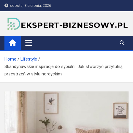
Skip
sobota, 8 sierpnia, 2026
to
content
ekspert-biznesowy.pl
Home
Lifestyle
Skandynawskie inspiracje do sypialni: Jak stworzyć przytulną
przestrzeń w stylu nordyckim