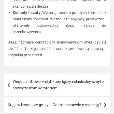
Urządzając sypialnię w stylu skandynawskim, warto
postawić na meble, które łączą w sobie prostotę,
funkcjonalność i naturalne materiały. Kluczowe elementy
to:
Łóżko
: Wybierz model z naturalnego drewna, najlepiej w
jasnym odcieniu. Proste linie i brak zbędnych ozdób
podkreślą minimalistyczny charakter wnętrza.
Szafki nocne
: Postaw na lekkie konstrukcje na
nóżkach, wykonane z drewna lub w białym kolorze. Ich
prostota i funkcjonalność doskonale wpisują się w
skandynawski design.
Komody i szafy
: Wybieraj meble o prostych formach, z
naturalnymi frontami. Ważne jest, aby były praktyczne i
oferowały odpowiednią ilość miejsca do
przechowywania.
Unikaj nadmiaru dekoracji; w skandynawskim stylu liczy się