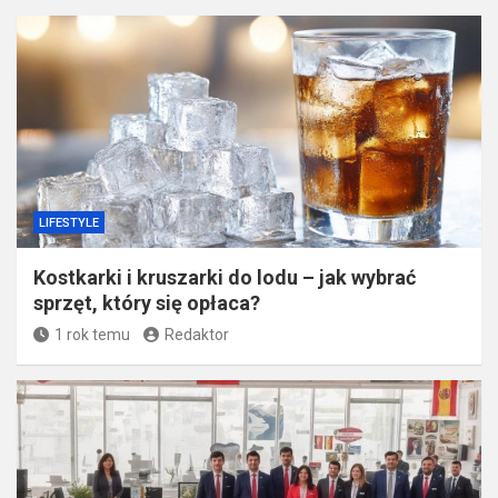
Dom i ogród
(190)
Finanse
(9)
Firma
(10)
Lifestyle
(218)
Motoryzacja
(7)
Zdrowie
(17)
Nie przegap