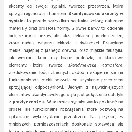
akcenty do swojej sypialni, tworząc przestrzeń, która
sprzyja regeneracji i harmonii.
Skandynawskie akcenty w
sypialni
to przede wszystkim neutralne kolory, naturalne
materiały oraz prostota formy. Główne barwy to odcienie
bieli, szarości, beżów, ale także delikatne pastele i zieleń,
które nadają wnętrzu lekkości i świeżości. Drewniane
meble, najlepiej z jasnego drewna, oraz miękkie tekstylia,
jak wełniane koce czy lniane poduszki, to kluczowe
elementy, które tworzą
skandynawską atmosferę
.
Zredukowanie ilości zbędnych ozdób i skupienie się na
funkcjonalności mebli pozwala na uzyskanie przestrzeni
sprzyjającej odpoczynkowi. Jednym z najważniejszych
elementów skandynawskiego stylu jest połączenie estetyki
z
praktycznością
. W aranżacji sypialni warto postawić na
proste, ale funkcjonalne rozwiązania, które pozwolą na
optymalne wykorzystanie przestrzeni. Na przykład, w
mniejszych pomieszczeniach doskonale sprawdzą się
łóżka z wbudowanymi szufladami do przechowywania, a