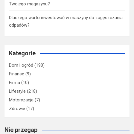
Dom w szkarłatkach 5 (E) – nowoczesny dom z
poddaszem użytkowym
Dlaczego integracje nie regenerują zespołów tak, jak
kiedyś?
Cordyceps i zdrowie płuc – wsparcie oddechu i
odporności według TMC
Regały paletowe vs półkowe – który system lepszy dla
Twojego magazynu?
Dlaczego warto inwestować w maszyny do zagęszczania
odpadów?
Kategorie