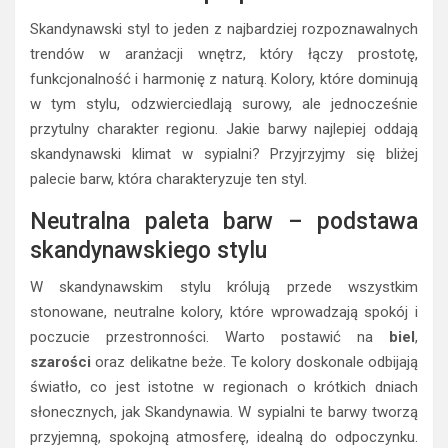
Skandynawski styl to jeden z najbardziej rozpoznawalnych
trendów w aranżacji wnętrz, który łączy prostotę,
funkcjonalność i harmonię z naturą. Kolory, które dominują
w tym stylu, odzwierciedlają surowy, ale jednocześnie
przytulny charakter regionu. Jakie barwy najlepiej oddają
skandynawski klimat w sypialni? Przyjrzyjmy się bliżej
palecie barw, która charakteryzuje ten styl.
Neutralna paleta barw – podstawa
skandynawskiego stylu
W skandynawskim stylu królują przede wszystkim
stonowane, neutralne kolory, które wprowadzają spokój i
poczucie przestronności. Warto postawić na
biel
,
szarości
oraz delikatne beże. Te kolory doskonale odbijają
światło, co jest istotne w regionach o krótkich dniach
słonecznych, jak Skandynawia. W sypialni te barwy tworzą
przyjemną, spokojną atmosferę, idealną do odpoczynku.