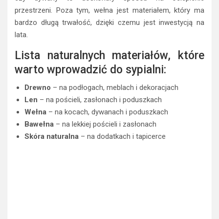
Nie zapominajmy o
wełnie
, która jest idealnym materiałem
do sypialni. Jest miękka, ciepła, a jej właściwości
higroskopijne pozwalają utrzymać odpowiedni poziom
wilgotności w pomieszczeniu. Wełniane koce, poduszki
czy dywany to doskonały sposób na ocieplenie
przestrzeni. Poza tym, wełna jest materiałem, który ma
bardzo długą trwałość, dzięki czemu jest inwestycją na
lata.
Lista naturalnych materiałów, które
warto wprowadzić do sypialni:
Drewno
– na podłogach, meblach i dekoracjach
Len
– na pościeli, zasłonach i poduszkach
Wełna
– na kocach, dywanach i poduszkach
Bawełna
– na lekkiej pościeli i zasłonach
Skóra naturalna
– na dodatkach i tapicerce