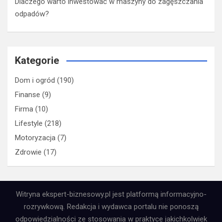
Dlaczego warto inwestować w maszyny do zagęszczania
odpadów?
Kategorie
Dom i ogród
(190)
Finanse
(9)
Firma
(10)
Lifestyle
(218)
Motoryzacja
(7)
Zdrowie
(17)
Witryna ekspert-biznesowy.pl jest platformą informacyjno-
rozrywkową. Redakcja i wydawca portalu nie ponoszą
odpowiedzialności ze stosowania w praktyce jakichkolwiek