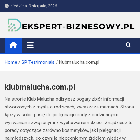
Skip
niedziela, 9 sierpnia, 2026
to
content
ekspert-biznesowy.pl
Home
SP Testimonials
klubmalucha.com.pl
klubmalucha.com.pl
Na stronie Klub Malucha odkryjesz bogaty zbiór informacji
stworzonych z myślą o rodzicach, zwłaszcza mamach. Strona
łączy w sobie pasję do pielęgnacji urody z codziennymi
wyzwaniami związanymi z wychowaniem dzieci. Znajdziesz tu
porady dotyczące zarówno kosmetyków, jak i pielęgnacji
najmłodszych, co czyni ją nieocenionym źródłem wiedzy w