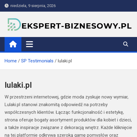
Skip
niedziela, 9 sierpnia, 2026
to
content
ekspert-biznesowy.pl
Home
SP Testimonials
lulaki.pl
lulaki.pl
W przestrzeni internetowej, gdzie moda zyskuje nowy wymiar,
Lulaki.pl stanowi znakomitą odpowiedź na potrzeby
współczesnych klientów. Łącząc funkcjonalność i estetykę,
strona oferuje bogaty asortyment produktów dla kobiet i dzieci,
a także inspiracje związane z dekoracją wnętrz. Każde kliknięcie
na tej platformie odkrywa szeroką gamę pomysłów oraz