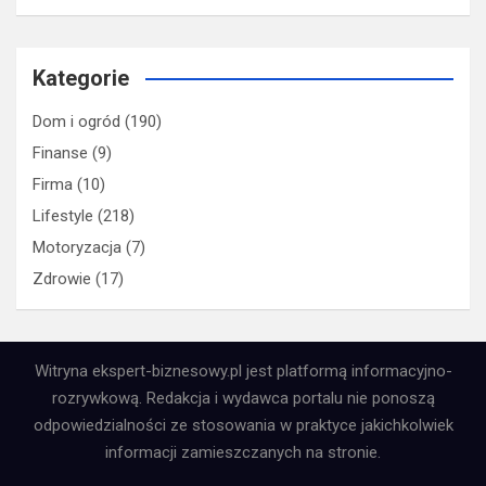
Kategorie
Dom i ogród
(190)
Finanse
(9)
Firma
(10)
Lifestyle
(218)
Motoryzacja
(7)
Zdrowie
(17)
Witryna ekspert-biznesowy.pl jest platformą informacyjno-
rozrywkową. Redakcja i wydawca portalu nie ponoszą
odpowiedzialności ze stosowania w praktyce jakichkolwiek
informacji zamieszczanych na stronie.