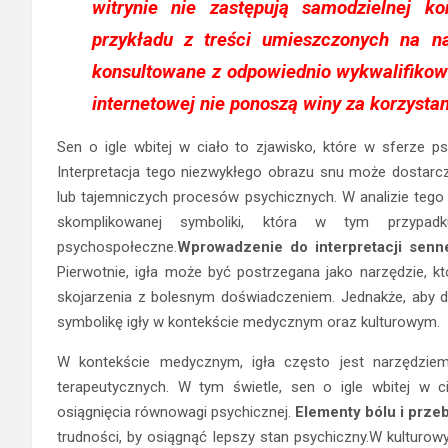
witrynie nie zastępują samodzielnej kons
przykładu z treści umieszczonych na 
konsultowane z odpowiednio wykwalifikowa
internetowej nie ponoszą winy za korzysta
Sen o igle wbitej w ciało to zjawisko, które w sferze ps
Interpretacja tego niezwykłego obrazu snu może dostar
lub tajemniczych procesów psychicznych. W analizie teg
skomplikowanej symboliki, która w tym przypad
psychospołeczne.
Wprowadzenie do interpretacji senne
Pierwotnie, igła może być postrzegana jako narzędzie, któ
skojarzenia z bolesnym doświadczeniem. Jednakże, aby do
symbolikę igły w kontekście medycznym oraz kulturowym.
W kontekście medycznym, igła często jest narzędzie
terapeutycznych. W tym świetle, sen o igle wbitej w 
osiągnięcia równowagi psychicznej.
Elementy bólu i prze
trudności, by osiągnąć lepszy stan psychiczny.W kulturo