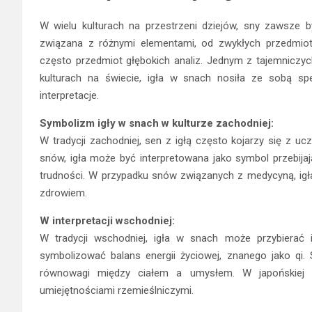
W wielu kulturach na przestrzeni dziejów, sny zawsze by
związana z różnymi elementami, od zwykłych przedmiot
często przedmiot głębokich analiz. Jednym z tajemniczych
kulturach na świecie, igła w snach nosiła ze sobą sp
interpretacje.
Symbolizm igły w snach w kulturze zachodniej:
W tradycji zachodniej, sen z igłą często kojarzy się z uc
snów, igła może być interpretowana jako symbol przebija
trudności. W przypadku snów związanych z medycyną, ig
zdrowiem.
W interpretacji wschodniej:
W tradycji wschodniej, igła w snach może przybierać i
symbolizować balans energii życiowej, znanego jako qi
równowagi między ciałem a umysłem. W japońskiej tr
umiejętnościami rzemieślniczymi.