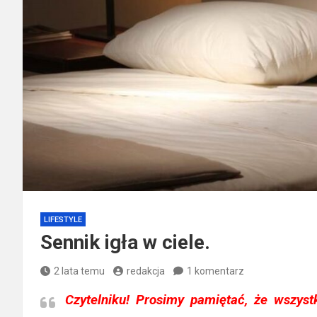
LIFESTYLE
Sennik igła w ciele.
2 lata temu
redakcja
1 komentarz
Czytelniku!
Prosimy pamiętać, że wszystk