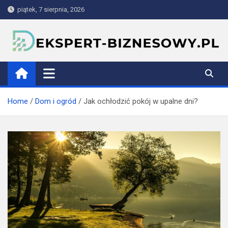
Skip
piątek, 7 sierpnia, 2026
to
content
ekspert-biznesowy.pl
Home
Dom i ogród
Jak ochłodzić pokój w upalne dni?