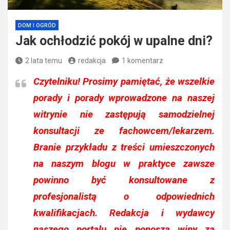
DOM I OGRÓD
Jak ochłodzić pokój w upalne dni?
2 lata temu
redakcja
1 komentarz
Czytelniku!
Prosimy pamiętać, że wszelkie
porady i porady wprowadzone na naszej
witrynie nie zastępują samodzielnej
konsultacji ze fachowcem/lekarzem.
Branie przykładu z treści umieszczonych
na naszym blogu w praktyce zawsze
powinno być konsultowane z
profesjonalistą o odpowiednich
kwalifikacjach. Redakcja i wydawcy
naszego portalu nie ponoszą winy za