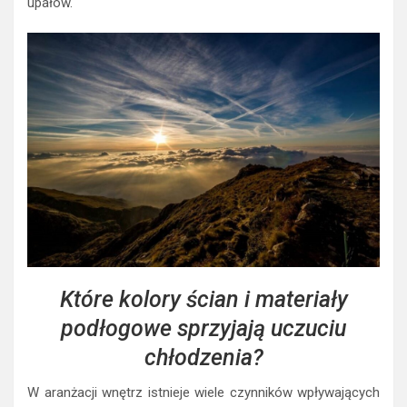
upałów.
Które kolory ścian i materiały
podłogowe sprzyjają uczuciu
chłodzenia?
W aranżacji wnętrz istnieje wiele czynników wpływających