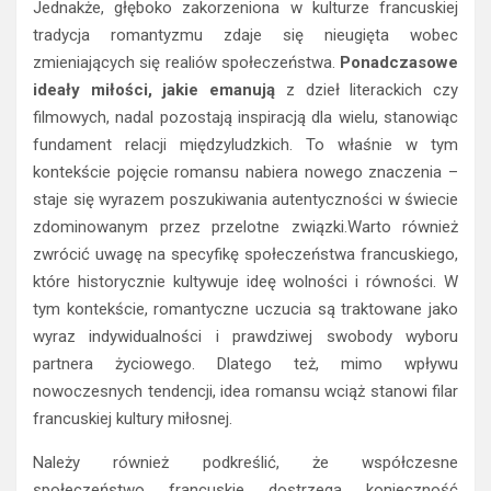
Jednakże, głęboko zakorzeniona w kulturze francuskiej
tradycja romantyzmu zdaje się nieugięta wobec
zmieniających się realiów społeczeństwa.
Ponadczasowe
ideały miłości, jakie emanują
z dzieł literackich czy
filmowych, nadal pozostają inspiracją dla wielu, stanowiąc
fundament relacji międzyludzkich. To właśnie w tym
kontekście pojęcie romansu nabiera nowego znaczenia –
staje się wyrazem poszukiwania autentyczności w świecie
zdominowanym przez przelotne związki.Warto również
zwrócić uwagę na specyfikę społeczeństwa francuskiego,
które historycznie kultywuje ideę wolności i równości. W
tym kontekście, romantyczne uczucia są traktowane jako
wyraz indywidualności i prawdziwej swobody wyboru
partnera życiowego. Dlatego też, mimo wpływu
nowoczesnych tendencji, idea romansu wciąż stanowi filar
francuskiej kultury miłosnej.
Należy również podkreślić, że współczesne
społeczeństwo francuskie dostrzega konieczność