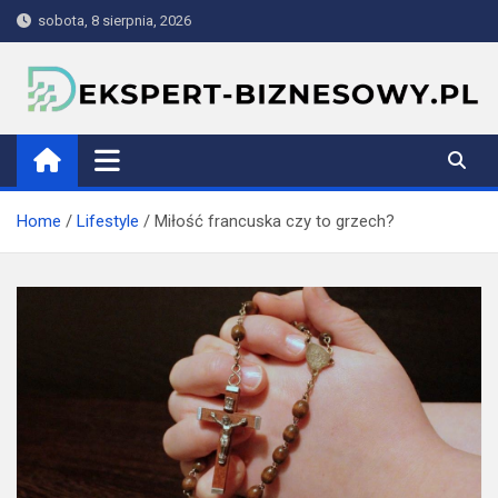
Skip
sobota, 8 sierpnia, 2026
to
content
ekspert-biznesowy.pl
Home
Lifestyle
Miłość francuska czy to grzech?