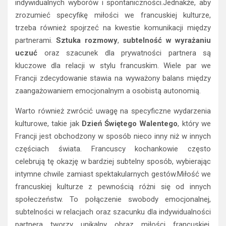
indywidualnych wyborów i spontaniczności.Jednakże, aby
zrozumieć specyfikę miłości we francuskiej kulturze,
trzeba również spojrzeć na kwestie komunikacji między
partnerami.
Sztuka rozmowy
,
subtelność w wyrażaniu
uczuć
oraz szacunek dla prywatności partnera są
kluczowe dla relacji w stylu francuskim. Wiele par we
Francji zdecydowanie stawia na wyważony balans między
zaangażowaniem emocjonalnym a osobistą autonomią.
Warto również zwrócić uwagę na specyficzne wydarzenia
kulturowe, takie jak
Dzień Świętego Walentego
, który we
Francji jest obchodzony w sposób nieco inny niż w innych
częściach świata. Francuscy kochankowie często
celebrują tę okazję w bardziej subtelny sposób, wybierając
intymne chwile zamiast spektakularnych gestów.Miłość we
francuskiej kulturze z pewnością różni się od innych
społeczeństw. To połączenie swobody emocjonalnej,
subtelności w relacjach oraz szacunku dla indywidualności
partnera tworzy unikalny obraz miłości francuskiej.