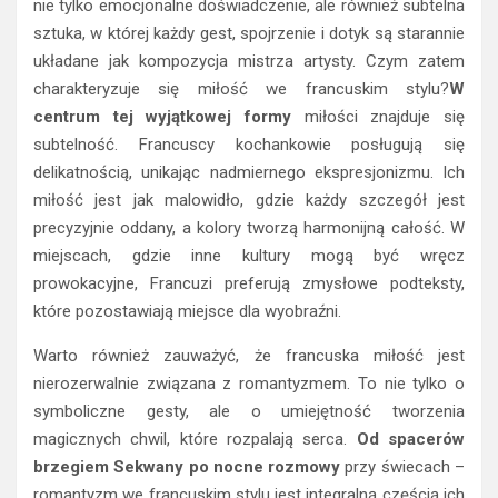
nie tylko emocjonalne doświadczenie, ale również subtelna
sztuka, w której każdy gest, spojrzenie i dotyk są starannie
układane jak kompozycja mistrza artysty. Czym zatem
charakteryzuje się miłość we francuskim stylu?
W
centrum tej wyjątkowej formy
miłości znajduje się
subtelność. Francuscy kochankowie posługują się
delikatnością, unikając nadmiernego ekspresjonizmu. Ich
miłość jest jak malowidło, gdzie każdy szczegół jest
precyzyjnie oddany, a kolory tworzą harmonijną całość. W
miejscach, gdzie inne kultury mogą być wręcz
prowokacyjne, Francuzi preferują zmysłowe podteksty,
które pozostawiają miejsce dla wyobraźni.
Warto również zauważyć, że francuska miłość jest
nierozerwalnie związana z romantyzmem. To nie tylko o
symboliczne gesty, ale o umiejętność tworzenia
magicznych chwil, które rozpalają serca.
Od spacerów
brzegiem Sekwany po nocne rozmowy
przy świecach –
romantyzm we francuskim stylu jest integralną częścią ich