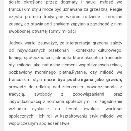
ścisłe określone przez dogmaty i nauki, miłość we
francuskim stylu może być uznawana za grzeszną. Religie
często promują tradycyjne wzorce rodzinne i moralne
zasady, co stawia pod znakiem zapytania zgodność z nimi
swobodnej, otwartej formy miłości.
Jednak warto zauważyć, że interpretacja grzechu zależy
od indywidualnych przekonań i kontekstu kulturowego.
Istnieją społeczności i jednostki, które akceptują francuski
styl miłości jako naturalny element współczesnych relacji,
pozbawiony moralnego piętna.Pytanie, czy miłość we
francuskim stylu
może być postrzegana jako grzech,
prowadzi do refleksji nad zderzeniem nowoczesności z
tradycją, swobody z zobowiązaniami oraz
indywidualnością z normami społecznymi. To zagadnienie
wzbudza dyskusje na temat ewolucji wartości
społecznych i ich roli w kształtowaniu etyki miłości we
współczesnym społeczeństwie.