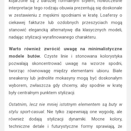
kojarzone są z bardziej formalnym stylem, nowoczesne
interpretacje tego rodzaju obuwia prezentują się doskonale
w zestawieniu z męskimi spodniami w kratę. Loafersy o
ciekawej fakturze lub ozdobnych przeszyciach mogą
stanowić elegancką alternatywę dla klasycznych modeli,
nadając stylizacji wyrafinowanego charakteru.
Warto również zwrócić uwagę na minimalistyczne
modele butów.
Czyste linie i stonowana kolorystyka
pozwalają skoncentrować uwagę na wzorze spodni,
tworząc równowagę między elementami ubioru. Białe
sneakersy lub jednolite mokasyny mogą być doskonałym
wyborem, zwłaszcza gdy chcemy, aby spodnie w kratę
były centralnym punktem stylizacji.
Ostatnim, lecz nie mniej istotnym elementem są buty w
stylu sport-casual.
Nie tylko zapewniają one wygodę, ale
również dodają stylizacji dynamiki. Mocne kolory,
techniczne detale i futurystyczne formy sprawiają, że