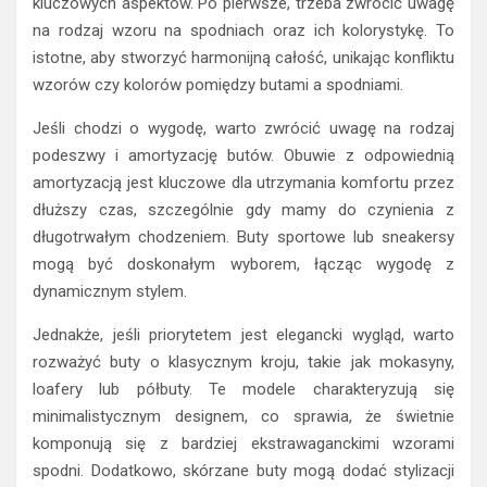
kluczowych aspektów. Po pierwsze, trzeba zwrócić uwagę
na rodzaj wzoru na spodniach oraz ich kolorystykę. To
istotne, aby stworzyć harmonijną całość, unikając konfliktu
wzorów czy kolorów pomiędzy butami a spodniami.
Jeśli chodzi o wygodę, warto zwrócić uwagę na rodzaj
podeszwy i amortyzację butów. Obuwie z odpowiednią
amortyzacją jest kluczowe dla utrzymania komfortu przez
dłuższy czas, szczególnie gdy mamy do czynienia z
długotrwałym chodzeniem. Buty sportowe lub sneakersy
mogą być doskonałym wyborem, łącząc wygodę z
dynamicznym stylem.
Jednakże, jeśli priorytetem jest elegancki wygląd, warto
rozważyć buty o klasycznym kroju, takie jak mokasyny,
loafery lub półbuty. Te modele charakteryzują się
minimalistycznym designem, co sprawia, że świetnie
komponują się z bardziej ekstrawaganckimi wzorami
spodni. Dodatkowo, skórzane buty mogą dodać stylizacji