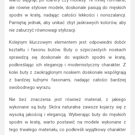
warto sięgnąć po loafery czy monksy. Te mniej formalne,
ale równie stylowe modele, doskonale pasują do męskich
spodni w kratę, nadając całości lekkości i nonszalancji.
Pamiętaj jednak, aby unikać zbyt jaskrawych kolorów, aby
nie zaburzyć równowagi stylizacji.
Kolejnym kluczowym elementem jest odpowiedni dobór
kształtu i fasonu butów. Buty o szpiczastych noskach
sprawdzą się doskonale do wąskich spodni w kratę,
podkreślając ich elegancję i modernistyczny charakter. Z
kolei buty z zaokrąglonym noskiem doskonale współgrają
z bardziej luźnymi fasonami, nadając całości bardziej
swobodnego wyrazu.
Nie bez znaczenia jest również materiał, z jakiego
wykonane są buty. Skóra naturalna zawsze kojarzy się z
wysoką jakością i elegancją. Wybierając buty do męskich
spodni w kratę, warto postawić na modele wykonane z
tego trwałego materiału, co podkreśli wyjątkowy charakter