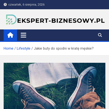
Skip
czwartek, 6 sierpnia, 2026
to
content
ekspert-biznesowy.pl
Home
Lifestyle
Jakie buty do spodni w kratę męskie?