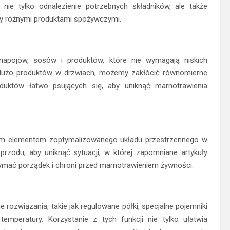
nie tylko odnalezienie potrzebnych składników, ale także
y różnymi produktami spożywczymi.
napojów, sosów i produktów, które nie wymagają niskich
 dużo produktów w drzwiach, możemy zakłócić równomierne
oduktów łatwo psujących się, aby uniknąć marnotrawienia
ym elementem zoptymalizowanego układu przestrzennego w
rzodu, aby uniknąć sytuacji, w której zapomniane artykuły
ymać porządek i chroni przed marnotrawieniem żywności.
związania, takie jak regulowane półki, specjalne pojemniki
emperatury. Korzystanie z tych funkcji nie tylko ułatwia