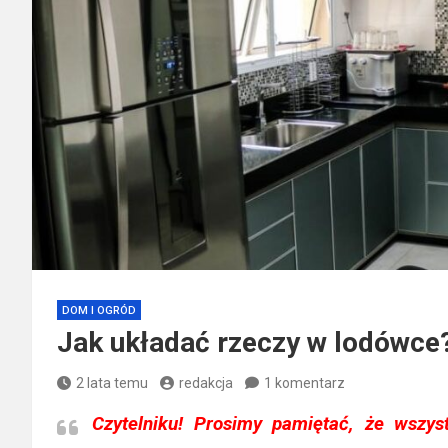
DOM I OGRÓD
Jak układać rzeczy w lodówce
2 lata temu
redakcja
1 komentarz
Czytelniku!
Prosimy pamiętać, że wszys