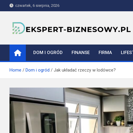
Skip
czwartek, 6 sierpnia, 2026
to
content
ekspert-biznesowy.pl
DOM I OGRÓD
FINANSE
FIRMA
LIFES
Home
Dom i ogród
Jak układać rzeczy w lodówce?