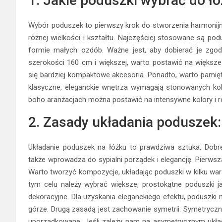
1. Jakie poduszki wybrać do ł
Wybór poduszek to pierwszy krok do stworzenia harmonijne
różnej wielkości i kształtu. Najczęściej stosowane są po
formie małych ozdób. Ważne jest, aby dobierać je zgodn
szerokości 160 cm i większej, warto postawić na większe
się bardziej kompaktowe akcesoria. Ponadto, warto pamięt
klasyczne, eleganckie wnętrza wymagają stonowanych kol
boho aranżacjach można postawić na intensywne kolory i r
2. Zasady układania poduszek:
Układanie poduszek na łóżku to prawdziwa sztuka. Dobr
także wprowadza do sypialni porządek i elegancję. Pierwsz
Warto tworzyć kompozycje, układając poduszki w kilku wa
tym celu należy wybrać większe, prostokątne poduszki j
dekoracyjne. Dla uzyskania eleganckiego efektu, poduszki 
górze. Drugą zasadą jest zachowanie symetrii. Symetryczn
uporządkowane. Jeśli zależy nam na asymetrycznym układ