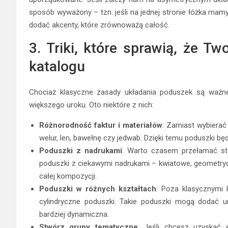
sposób wyważony – tzn. jeśli na jednej stronie łóżka mamy
dodać akcenty, które zrównoważą całość.
3. Triki, które sprawią, że T
katalogu
Chociaż klasyczne zasady układania poduszek są ważne, 
większego uroku. Oto niektóre z nich:
Różnorodność faktur i materiałów
: Zamiast wybierać
welur, len, bawełnę czy jedwab. Dzięki temu poduszki będ
Poduszki z nadrukami
: Warto czasem przełamać st
poduszki z ciekawymi nadrukami – kwiatowe, geometry
całej kompozycji.
Poduszki w różnych kształtach
: Poza klasycznymi 
cylindryczne poduszki. Takie poduszki mogą dodać uni
bardziej dynamiczna.
Stwórz grupy tematyczne
: Jeśli chcesz uzyskać ef