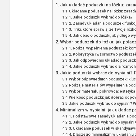
Jak układać poduszki na łóżku: zasady
Układanie poduszek na łóżku: zasady i
1. Jakie poduszki wybrać do łóżka?
2. Zasady układania poduszek: funkcj
3. Triki, które sprawią, że Twoje łóż
4. Jak dbać o poduszki, aby długo wy
Wybór poduszek do łóżka: jak połąc
1. Rodzaj wypełnienia poduszek: kom
2. Kolorystyka i wzornictwo poduszek
3. Jak odpowiednio układać poduszki
4. Jakie poduszki wybrać dla różnych 
Jakie poduszki wybrać do sypialni? 
Wybór odpowiednich poduszek: klu
Rodzaje materiałów wypełnienia po
Wybór materiału pokrowca: estetyka 
Wielkość poduszki: jak dobrać odpo
Jakie poduszki wybrać do sypialni? W
Minimalizm w sypialni: jak układać 
1. Podstawowe zasady układania po
2. Jakie poduszki wybrać do sypialni
3. Układanie poduszek w skandynawsk
4. Dlaczego minimalizm w układaniu 