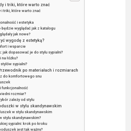
 i triki, które warto znać
 triki, które warto znać
onalność i estetyka
ko będzie wyglądać jak z katalogu
glądały jak nowe?
zyć wygodę z estetyką?
fort i wsparcie
: jak dopasować je do stylu sypialni?
 na łóżku?
stylów sypialni?
Przewodnik po materiałach i rozmiarach
cz do komfortowego snu
duszek
i funkcjonalność
wiedni rozmiar?
ybór zależy od stylu
poduszki w stylu skandynawskim
duszek w stylu skandynawskim
 w stylu skandynawskim?
iej sypialni: krok po kroku
poduszek jest tak ważny?