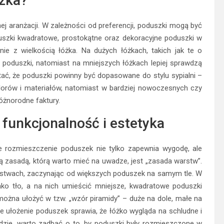
óżka?
j aranżacji. W zależności od preferencji, poduszki mogą być
duszki kwadratowe, prostokątne oraz dekoracyjne poduszki w
ie z wielkością łóżka. Na dużych łóżkach, takich jak te o
 poduszki, natomiast na mniejszych łóżkach lepiej sprawdzą
ać, że poduszki powinny być dopasowane do stylu sypialni –
orów i materiałów, natomiast w bardziej nowoczesnych czy
óżnorodne faktury.
 funkcjonalność i estetyka
e rozmieszczenie poduszek nie tylko zapewnia wygodę, ale
ą zasadą, którą warto mieć na uwadze, jest „zasada warstw”.
rstwach, zaczynając od większych poduszek na samym tle. W
ako tło, a na nich umieścić mniejsze, kwadratowe poduszki
można ułożyć w tzw. „wzór piramidy” – duże na dole, małe na
e ułożenie poduszek sprawia, że łóżko wygląda na schludne i
zie, warto zadbać o to, by poduszki były rozmieszczone w