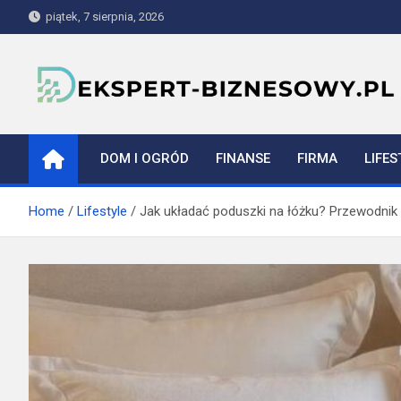
Skip
piątek, 7 sierpnia, 2026
to
content
ekspert-biznesowy.pl
DOM I OGRÓD
FINANSE
FIRMA
LIFES
Home
Lifestyle
Jak układać poduszki na łóżku? Przewodnik 