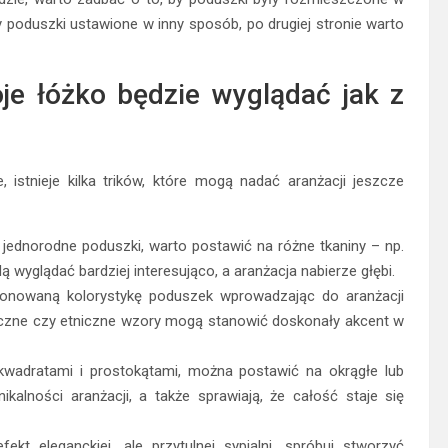
 poduszki ustawione w inny sposób, po drugiej stronie warto
woje łóżko będzie wyglądać jak z
istnieje kilka trików, które mogą nadać aranżacji jeszcze
 jednorodne poduszki, warto postawić na różne tkaniny – np.
ą wyglądać bardziej interesująco, a aranżacja nabierze głębi.
onowaną kolorystykę poduszek wprowadzając do aranżacji
czne czy etniczne wzory mogą stanowić doskonały akcent w
kwadratami i prostokątami, można postawić na okrągłe lub
kalności aranżacji, a także sprawiają, że całość staje się
ekt eleganckiej, ale przytulnej sypialni, spróbuj stworzyć