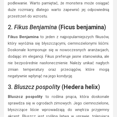
podlewanie. Warto pamiętać, że monstera może osiągać
duże rozmiary, dlatego warto zapewnić jej odpowiednią
przestrzeń do wzrostu.
2.
Fikus Benjamina
(
Ficus benjamina
)
Fikus Benjamina
to jeden z najpopularniejszych fikusów,
który wyróżnia się błyszczącymi, ciemnozielonymi liśćmi.
Doskonale komponuje się w nowoczesnych aranżacjach,
dodając im elegancji. Fikus preferuje jasne stanowiska, ale
nie bezpośrednie nasłonecznienie. Należy unikać nagłych
zmian temperatury oraz przeciągów, które mogą
negatywnie wpłynąć na jego kondycję.
3.
Bluszcz pospolity
(
Hedera helix
)
Bluszcz pospolity
to roślina pnąca, która doskonale
sprawdza się w ogrodach zimowych. Jego ciemnozielone,
błyszczące liście wprowadzają do wnętrza przyjemny
akcent. Bluszcz jest rośliną łatwą w uprawie, tolerującą