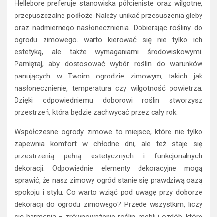
Hellebore preferuje stanowiska półcieniste oraz wilgotne,
przepuszczalne podłoże. Należy unikać przesuszenia gleby
oraz nadmiernego nasłonecznienia. Dobierając rośliny do
ogrodu zimowego, warto kierować się nie tylko ich
estetyką, ale także wymaganiami środowiskowymi.
Pamiętaj, aby dostosować wybór roślin do warunków
panujących w Twoim ogrodzie zimowym, takich jak
nasłonecznienie, temperatura czy wilgotność powietrza.
Dzięki odpowiedniemu doborowi roślin stworzysz
przestrzeń, która będzie zachwycać przez cały rok.
Współczesne ogrody zimowe to miejsce, które nie tylko
zapewnia komfort w chłodne dni, ale też staje się
przestrzenią pełną estetycznych i funkcjonalnych
dekoracji. Odpowiednie elementy dekoracyjne mogą
sprawić, że nasz zimowy ogród stanie się prawdziwą oazą
spokoju i stylu. Co warto wziąć pod uwagę przy doborze
dekoracji do ogrodu zimowego? Przede wszystkim, liczy
się harmonia – zrównoważenie roślin, mebli i ozdób, które