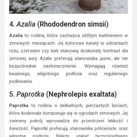
4.
Azalia
(
Rhododendron simsii
)
Azalia
to roślina, która zachwyca obfitym kwitnieniem w
zimowych miesiącach. Jej kolorowe kwiaty w odcieniach
różu, czerwieni czy bieli stanowią doskonały kontrast dla
zimowej aury. Azalie preferują stanowiska jasne, ale nie
bezpośrednie nasłonecznienie. Wymagają również
kwaśnego, wilgotnego podłoża oraz regularnego
podlewania.
5.
Paprotka
(
Nephrolepis exaltata
)
Paprotka
to roślina o delikatnych, pierzastych liściach,
która doskonale komponuje się w ogrodach zimowych. Jej
zwiewny pokrój wprowadza do przestrzeni lekkość i
świeżość. Paprotki preferują stanowiska półcieniste oraz
wilgotne podłoże. Należy unikać bezpośredniego