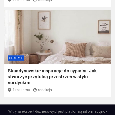
LIFESTYLE
Skandynawskie inspiracje do sypialni: Jak
stworzyć przytulną przestrzeń w stylu
nordyckim
1 rok temu
redakcja
Witryna ekspert-biznesowy.pl jest platformą informacyjno-