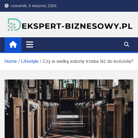
Skip
czwartek, 6 sierpnia, 2026
to
content
ekspert-biznesowy.pl
Home
Lifestyle
Czy w wielką sobotę trzeba Iść do kościoła?