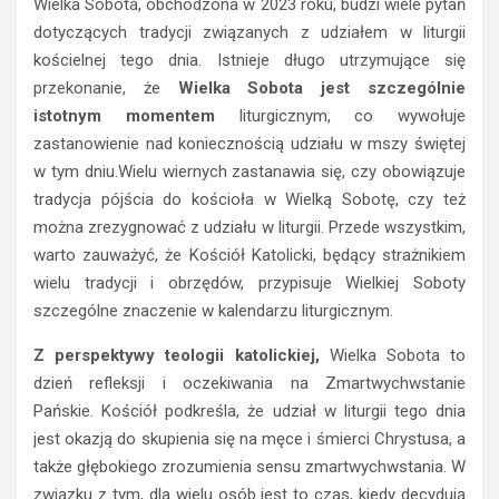
Wielka Sobota, obchodzona w 2023 roku, budzi wiele pytań
dotyczących tradycji związanych z udziałem w liturgii
kościelnej tego dnia. Istnieje długo utrzymujące się
przekonanie, że
Wielka Sobota jest szczególnie
istotnym momentem
liturgicznym, co wywołuje
zastanowienie nad koniecznością udziału w mszy świętej
w tym dniu.Wielu wiernych zastanawia się, czy obowiązuje
tradycja pójścia do kościoła w Wielką Sobotę, czy też
można zrezygnować z udziału w liturgii. Przede wszystkim,
warto zauważyć, że Kościół Katolicki, będący strażnikiem
wielu tradycji i obrzędów, przypisuje Wielkiej Soboty
szczególne znaczenie w kalendarzu liturgicznym.
Z perspektywy teologii katolickiej,
Wielka Sobota to
dzień refleksji i oczekiwania na Zmartwychwstanie
Pańskie. Kościół podkreśla, że udział w liturgii tego dnia
jest okazją do skupienia się na męce i śmierci Chrystusa, a
także głębokiego zrozumienia sensu zmartwychwstania. W
związku z tym, dla wielu osób jest to czas, kiedy decydują