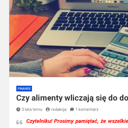
FINANSE
Czy alimenty wliczają się do 
3 lata temu
redakcja
1 komentarz
Czytelniku!
Prosimy pamiętać, że wszelkie