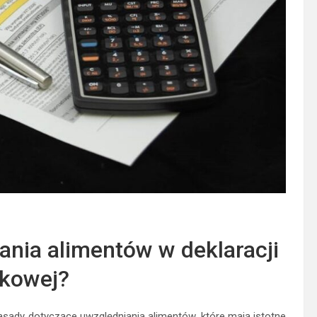
ania alimentów w deklaracji
kowej?
zasady dotyczące uwzględniania alimentów, które mają istotne