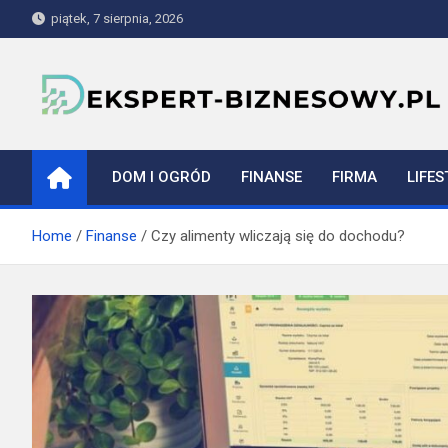
Skip
piątek, 7 sierpnia, 2026
to
content
ekspert-biznesowy.pl
DOM I OGRÓD
FINANSE
FIRMA
LIFES
Home
Finanse
Czy alimenty wliczają się do dochodu?