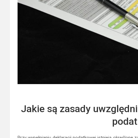
Jakie są zasady uwzględni
podat
Przy wypełnianiu deklaracji podatkowej istnieją określone 