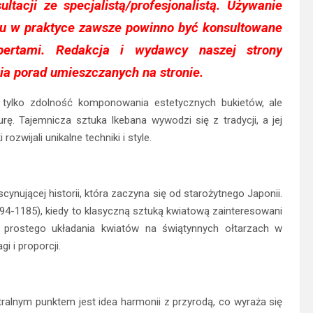
ltacji ze specjalistą/profesjonalistą. Używanie
gu w praktyce zawsze powinno być konsultowane
pertami. Redakcja i wydawcy naszej strony
ia porad umieszczanych na stronie.
ie tylko zdolność komponowania estetycznych bukietów, ale
urę. Tajemnicza sztuka Ikebana wywodzi się z tradycji, a jej
ozwijali unikalne techniki i style.
nującej historii, która zaczyna się od starożytnego Japonii.
94-1185), kiedy to klasyczną sztuką kwiatową zainteresowani
z prostego układania kwiatów na świątynnych ołtarzach w
 i proporcji.
Centralnym punktem jest idea harmonii z przyrodą, co wyraża się