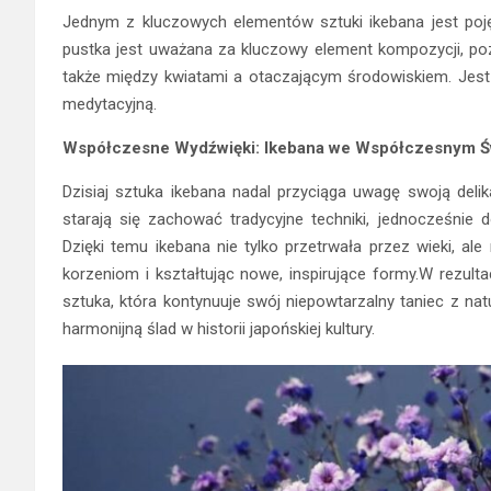
Jednym z kluczowych elementów sztuki ikebana jest poję
pustka jest uważana za kluczowy element kompozycji, pozw
także między kwiatami a otaczającym środowiskiem. Jest to
medytacyjną.
Współczesne Wydźwięki: Ikebana we Współczesnym Ś
Dzisiaj sztuka ikebana nadal przyciąga uwagę swoją deli
starają się zachować tradycyjne techniki, jednocześnie
Dzięki temu ikebana nie tylko przetrwała przez wieki, al
korzeniom i kształtując nowe, inspirujące formy.W rezulta
sztuka, która kontynuuje swój niepowtarzalny taniec z na
harmonijną ślad w historii japońskiej kultury.