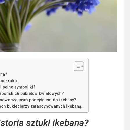
ana?
 po kroku.
i pełne symboliki?
 japońskich bukietów kwiatowych?
a nowoczesnym podejściem do ikebany?
ych bukieciarzy zafascynowanych ikebaną.
istoria sztuki ikebana?