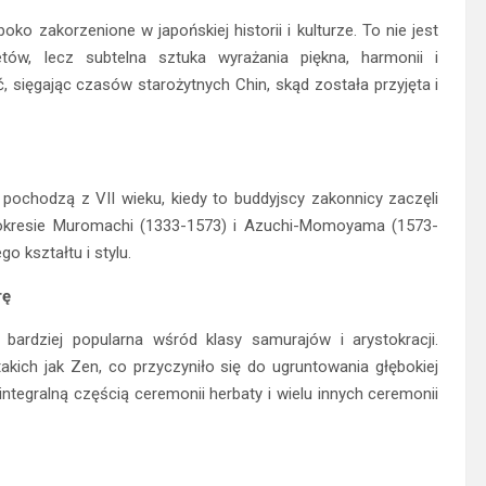
ko zakorzenione w japońskiej historii i kulturze. To nie jest
tów, lecz subtelna sztuka wyrażania piękna, harmonii i
, sięgając czasów starożytnych Chin, skąd została przyjęta i
pochodzą z VII wieku, kiedy to buddyjscy zakonnicy zaczęli
 okresie Muromachi (1333-1573) i Azuchi-Momoyama (1573-
 kształtu i stylu.
rę
bardziej popularna wśród klasy samurajów i arystokracji.
akich jak Zen, co przyczyniło się do ugruntowania głębokiej
 integralną częścią ceremonii herbaty i wielu innych ceremonii