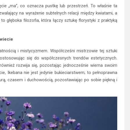
cie „ma”, co oznacza pustkę lub przestrzeń. To właśnie ta
alający na wyrażenie subtelnych relacji między kwiatami, a
 głęboka filozofia, która łączy sztukę florystyki z praktyką
wiecie
katnością i mistycyzmem. Współcześni mistrzowie tej sztuki
 dostosowując się do współczesnych trendów estetycznych.
e również rozwija się, pozostając jednocześnie wierna swoim
cie, Ikebana nie jest jedynie bukieciarstwem; to pełnoprawna
turą, czasem i duchowością, pozostawiając po sobie piękną i