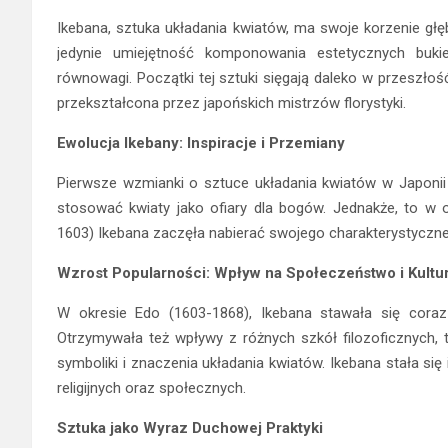
Ikebana, sztuka układania kwiatów, ma swoje korzenie głębo
jedynie umiejętność komponowania estetycznych bukie
równowagi. Początki tej sztuki sięgają daleko w przeszłość
przekształcona przez japońskich mistrzów florystyki.
Ewolucja Ikebany: Inspiracje i Przemiany
Pierwsze wzmianki o sztuce układania kwiatów w Japonii 
stosować kwiaty jako ofiary dla bogów. Jednakże, to w
1603) Ikebana zaczęła nabierać swojego charakterystycznego
Wzrost Popularności: Wpływ na Społeczeństwo i Kultu
W okresie Edo (1603-1868), Ikebana stawała się coraz 
Otrzymywała też wpływy z różnych szkół filozoficznych, t
symboliki i znaczenia układania kwiatów. Ikebana stała się
religijnych oraz społecznych.
Sztuka jako Wyraz Duchowej Praktyki