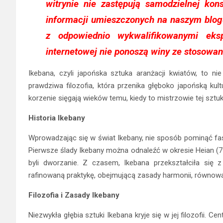
witrynie nie zastępują samodzielnej konsu
informacji umieszczonych na naszym blo
z odpowiednio wykwalifikowanymi eks
internetowej nie ponoszą winy ze stosowan
Ikebana, czyli japońska sztuka aranżacji kwiatów, to n
prawdziwa filozofia, która przenika głęboko japońską kult
korzenie sięgają wieków temu, kiedy to mistrzowie tej sztuki r
Historia Ikebany
Wprowadzając się w świat Ikebany, nie sposób pominąć fascy
Pierwsze ślady Ikebany można odnaleźć w okresie Heian (7
byli dworzanie. Z czasem, Ikebana przekształciła się 
rafinowaną praktykę, obejmującą zasady harmonii, równowagi
Filozofia i Zasady Ikebany
Niezwykła głębia sztuki Ikebana kryje się w jej filozofii. 