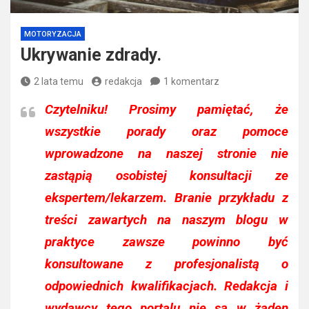
MOTORYZACJA
Ukrywanie zdrady.
2 lata temu
redakcja
1 komentarz
Czytelniku!
Prosimy pamiętać, że
wszystkie porady oraz pomoce
wprowadzone na naszej stronie nie
zastąpią osobistej konsultacji ze
ekspertem/lekarzem. Branie przykładu z
treści zawartych na naszym blogu w
praktyce zawsze powinno być
konsultowane z profesjonalistą o
odpowiednich kwalifikacjach. Redakcja i
wydawcy tego portalu nie są w żaden