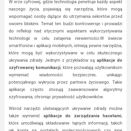
W erze cyfrowej, gdzie technologia penetruje każdy aspekt
naszego życia, pojawiają się narzędzia, które mogą
wspomagać osoby dążące do utrzymania sekretów przed
swoimi bliskimi. Temat ten budzi kontrowersje i prowadzi
do refleksji nad etycznymi aspektami wykorzystywania
technologii w celu zatajenia niewierności.W świecie
smartfonów i aplikacji mobilnych, istnieją pewne narzędzia,
które mogą być wykorzystywane w celu skutecznego
ukrywania zdrady. Jednym z przykładów są
aplikacje do
szyfrowanej komunikacji
, które pozwalają użytkownikom
wymieniać wiadomości bezpiecznie, unikając
potencjalnego wykrycia przez partnera życiowego. Takie
aplikacje często stosują zaawansowane algorytmy
szyfrowania, chroniąc prywatność użytkowników.
Wśród narzędzi ułatwiających ukrywanie zdrady można
także wymienić
aplikacje do zarządzania hasełami
,
które umożliwiają składowanie tajnych informacji, takich
jak konta na portalach społecznościowych czy inne