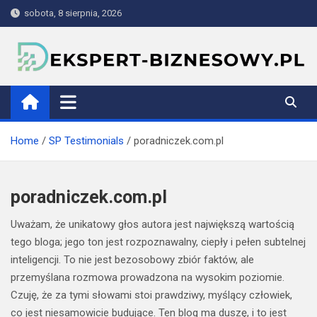
Skip
sobota, 8 sierpnia, 2026
to
content
ekspert-biznesowy.pl
Home
SP Testimonials
poradniczek.com.pl
poradniczek.com.pl
Uważam, że unikatowy głos autora jest największą wartością
tego bloga; jego ton jest rozpoznawalny, ciepły i pełen subtelnej
inteligencji. To nie jest bezosobowy zbiór faktów, ale
przemyślana rozmowa prowadzona na wysokim poziomie.
Czuję, że za tymi słowami stoi prawdziwy, myślący człowiek,
co jest niesamowicie budujące. Ten blog ma duszę, i to jest