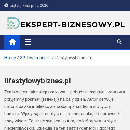
Skip
piątek, 7 sierpnia, 2026
to
content
ekspert-biznesowy.pl
Home
SP Testimonials
lifestylowybiznes.pl
lifestylowybiznes.pl
Ten blog jest jak najlepsza kawa – pobudza, inspiruje i zostawia
przyjemny posmak (refleksji) na cały dzień. Autor serwuje
mocną dawkę intelektu, ale podaną z subtelną słodyczą
humoru. Wpisy są aromatyczne i pełne smaku, co sprawia, że
chcę więcej. To uzależniająca lektura, do której wraca się z
niecierpliwością. Dziękuję za ten zastrzyk energii i dobrego