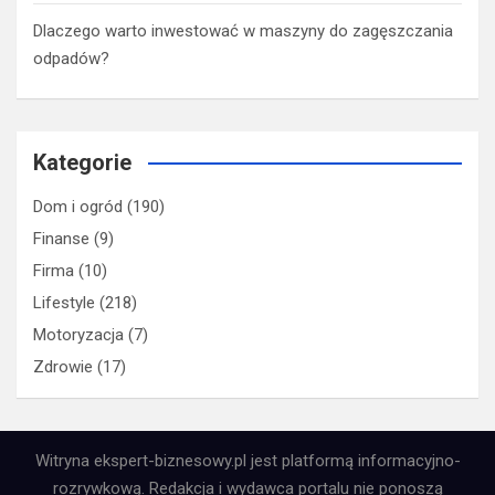
Dlaczego warto inwestować w maszyny do zagęszczania
odpadów?
Kategorie
Dom i ogród
(190)
Finanse
(9)
Firma
(10)
Lifestyle
(218)
Motoryzacja
(7)
Zdrowie
(17)
Witryna ekspert-biznesowy.pl jest platformą informacyjno-
rozrywkową. Redakcja i wydawca portalu nie ponoszą