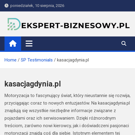
Skip
poniedziałek, 10 sierpnia, 2026
to
content
ekspert-biznesowy.pl
Home
SP Testimonials
kasacjagdynia.pl
kasacjagdynia.pl
Motoryzacja to fascynujący świat, który nieustannie się rozwija,
przyciągając coraz to nowych entuzjastów. Na kasacjagdynia.pl
znajdują się wszystkie niezbędne informacje związane z
pojazdami oraz ich serwisowaniem. Dzięki różnorodnym
treściom, zarówno nowi kierowcy, jak i doświadczeni pasjonaci
motoryzacji znajdą coś dla siebie. Istotnym elementem tej