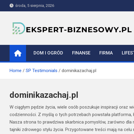
Skip
środa, 5 sierpnia, 2026
to
content
ekspert-biznesowy.pl
DOM I OGRÓD
FINANSE
FIRMA
LIFES
Home
SP Testimonials
dominikazachaj.pl
dominikazachaj.pl
W ciągłym pędzie życia, wiele osób poszukuje inspiracji oraz 
codzienności. Z myślą o tych potrzebach powstała platforma, 
Nasza strona to prawdziwa skarbnica pomysłów, zarówno dla m
tajniki zdrowego stylu życia. Przygotowane treści mają na celu