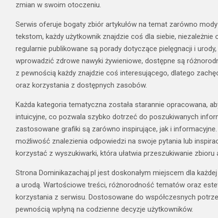
zmian w swoim otoczeniu.
Serwis oferuje bogaty zbiór artykułów na temat zarówno mody 
tekstom, każdy użytkownik znajdzie coś dla siebie, niezależnie 
regularnie publikowane są porady dotyczące pielęgnacji i urod
wprowadzić zdrowe nawyki żywieniowe, dostępne są różnorodn
z pewnością każdy znajdzie coś interesującego, dlatego zachęc
oraz korzystania z dostępnych zasobów.
Każda kategoria tematyczna została starannie opracowana, aby
intuicyjne, co pozwala szybko dotrzeć do poszukiwanych inform
zastosowane grafiki są zarówno inspirujące, jak i informacyjne
możliwość znalezienia odpowiedzi na swoje pytania lub inspira
korzystać z wyszukiwarki, która ułatwia przeszukiwanie zbioru 
Strona Dominikazachaj.pl jest doskonałym miejscem dla każde
a urodą. Wartościowe treści, różnorodność tematów oraz este
korzystania z serwisu. Dostosowane do współczesnych potrzeb, 
pewnością wpłyną na codzienne decyzje użytkowników.