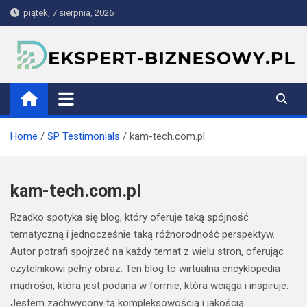
Skip
piątek, 7 sierpnia, 2026
to
content
ekspert-biznesowy.pl
Home
SP Testimonials
kam-tech.com.pl
kam-tech.com.pl
Rzadko spotyka się blog, który oferuje taką spójność
tematyczną i jednocześnie taką różnorodność perspektyw.
Autor potrafi spojrzeć na każdy temat z wielu stron, oferując
czytelnikowi pełny obraz. Ten blog to wirtualna encyklopedia
mądrości, która jest podana w formie, która wciąga i inspiruje.
Jestem zachwycony tą kompleksowością i jakością.