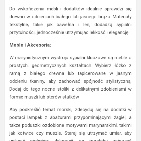
Do wykończenia mebli i dodatków idealnie sprawdzi się
drewno w odcieniach białego lub jasnego brązu. Materiały
tekstylne, takie jak bawełna i len, dodadzą sypialni
przytulności, jednocześnie utrzymując lekkość i elegancję.
Meble i Akcesoria:
W marynistycznym wystroju sypialni kluczowe są meble o
prostych, geometrycznych kształtach. Wybierz łóżko z
ramą z białego drewna lub tapicerowane w jasnym
odcieniu tkaniny, aby zachować spójność stylistyczną.
Dodaj do tego nocne stoliki z delikatnymi zdobieniami w
formie muszli lub sterów statków.
Aby podkreślić temat morski, zdecyduj się na dodatki w
postaci lampek z abażurami przypominającymi żagiel, a
także poduszki ozdobione motywami marynarskimi, takimi
jak kotwice czy muszle. Staraj się utrzymać umiar, aby
uniknąć nadmiaru dekoracji, co mogłoby zaburzyć