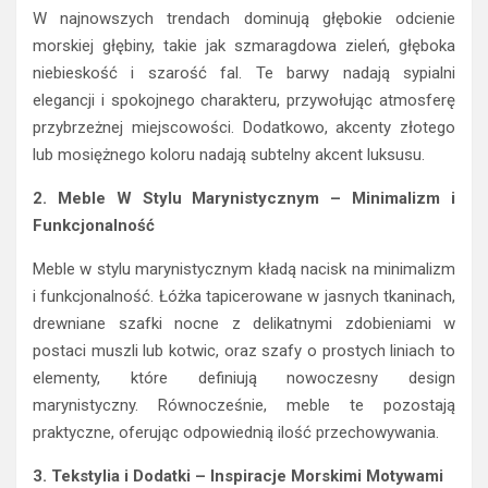
W najnowszych trendach dominują głębokie odcienie
morskiej głębiny, takie jak szmaragdowa zieleń, głęboka
niebieskość i szarość fal. Te barwy nadają sypialni
elegancji i spokojnego charakteru, przywołując atmosferę
przybrzeżnej miejscowości. Dodatkowo, akcenty złotego
lub mosiężnego koloru nadają subtelny akcent luksusu.
2. Meble W Stylu Marynistycznym – Minimalizm i
Funkcjonalność
Meble w stylu marynistycznym kładą nacisk na minimalizm
i funkcjonalność. Łóżka tapicerowane w jasnych tkaninach,
drewniane szafki nocne z delikatnymi zdobieniami w
postaci muszli lub kotwic, oraz szafy o prostych liniach to
elementy, które definiują nowoczesny design
marynistyczny. Równocześnie, meble te pozostają
praktyczne, oferując odpowiednią ilość przechowywania.
3. Tekstylia i Dodatki – Inspiracje Morskimi Motywami