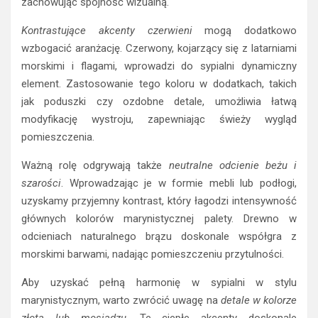
zachowując spójność wizualną.
Kontrastujące akcenty czerwieni
mogą dodatkowo
wzbogacić aranżację. Czerwony, kojarzący się z latarniami
morskimi i flagami, wprowadzi do sypialni dynamiczny
element. Zastosowanie tego koloru w dodatkach, takich
jak poduszki czy ozdobne detale, umożliwia łatwą
modyfikację wystroju, zapewniając świeży wygląd
pomieszczenia.
Ważną rolę odgrywają także
neutralne odcienie beżu i
szarości
. Wprowadzając je w formie mebli lub podłogi,
uzyskamy przyjemny kontrast, który łagodzi intensywność
głównych kolorów marynistycznej palety. Drewno w
odcieniach naturalnego brązu doskonale współgra z
morskimi barwami, nadając pomieszczeniu przytulności.
Aby uzyskać pełną harmonię w sypialni w stylu
marynistycznym, warto zwrócić uwagę na
detale w kolorze
złota lub mosiądzu
. Te ciepłe akcenty doskonale