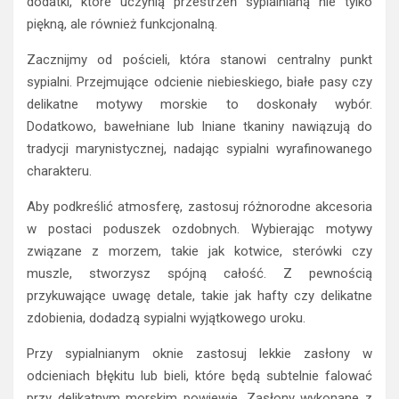
dodatki, które uczynią przestrzeń sypialnianą nie tylko
piękną, ale również funkcjonalną.
Zacznijmy od pościeli, która stanowi centralny punkt
sypialni. Przejmujące odcienie niebieskiego, białe pasy czy
delikatne motywy morskie to doskonały wybór.
Dodatkowo, bawełniane lub lniane tkaniny nawiązują do
tradycji marynistycznej, nadając sypialni wyrafinowanego
charakteru.
Aby podkreślić atmosferę, zastosuj różnorodne akcesoria
w postaci poduszek ozdobnych. Wybierając motywy
związane z morzem, takie jak kotwice, sterówki czy
muszle, stworzysz spójną całość. Z pewnością
przykuwające uwagę detale, takie jak hafty czy delikatne
zdobienia, dodadzą sypialni wyjątkowego uroku.
Przy sypialnianym oknie zastosuj lekkie zasłony w
odcieniach błękitu lub bieli, które będą subtelnie falować
przy delikatnym morskim powiewie. Zasłony wykonane z