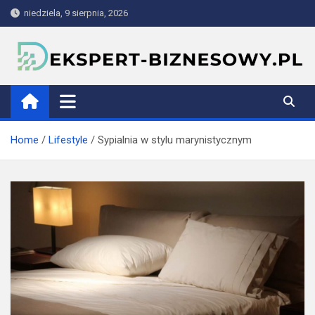
Skip
niedziela, 9 sierpnia, 2026
to
content
ekspert-biznesowy.pl
Home
Lifestyle
Sypialnia w stylu marynistycznym