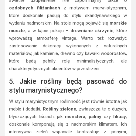
świetne uzupełnienie. Nie zapominajmy także o
ozdobnych filiżankach
z motywem marynistycznym,
które doskonale pasują do stylu skandynawskiego w
wydaniu nadmorskim. Na stole mogą pojawić się
morskie
muszle
, a w kącie pokoju –
drewniane skrzynie
, które
wprowadzą atmosferę vintage. Warto też rozważyć
zastosowanie dekoracji wykonanych z naturalnych
materiałów, jak kamienie, drewno czy kawałki wodorostów,
które będą pełniły rolę minimalistycznych, ale
charakterystycznych akcentów w przestrzeni.
5. Jakie rośliny będą pasować do
stylu marynistycznego?
W stylu marynistycznym roślinność jest równie istotna jak
meble i dodatki.
Rośliny zielone
, zwłaszcza te o dużych,
błyszczących liściach, jak
monstera
,
palmy
czy
fikusy
,
doskonale komponują się z nadmorskim klimatem. Ich
intensywna zieleń wspaniale kontrastuje z jasnymi,