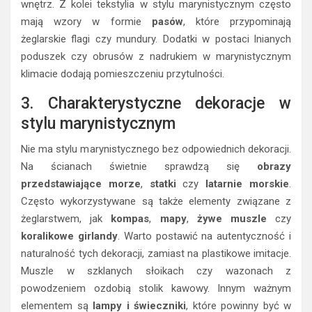
wnętrz. Z kolei tekstylia w stylu marynistycznym często
mają wzory w formie
pasów
, które przypominają
żeglarskie flagi czy mundury. Dodatki w postaci lnianych
poduszek czy obrusów z nadrukiem w marynistycznym
klimacie dodają pomieszczeniu przytulności.
3. Charakterystyczne dekoracje w
stylu marynistycznym
Nie ma stylu marynistycznego bez odpowiednich dekoracji.
Na ścianach świetnie sprawdzą się
obrazy
przedstawiające morze
,
statki
czy
latarnie morskie
.
Często wykorzystywane są także elementy związane z
żeglarstwem, jak
kompas
,
mapy
,
żywe muszle
czy
koralikowe girlandy
. Warto postawić na autentyczność i
naturalność tych dekoracji, zamiast na plastikowe imitacje.
Muszle w szklanych słoikach czy wazonach z
powodzeniem ozdobią stolik kawowy. Innym ważnym
elementem są
lampy i świeczniki
, które powinny być w