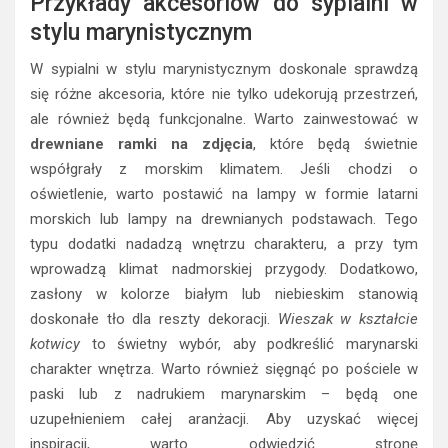
Przykłady akcesoriów do sypialni w
stylu marynistycznym
W sypialni w stylu marynistycznym doskonale sprawdzą
się różne akcesoria, które nie tylko udekorują przestrzeń,
ale również będą funkcjonalne. Warto zainwestować w
drewniane ramki na zdjęcia
, które będą świetnie
współgrały z morskim klimatem. Jeśli chodzi o
oświetlenie, warto postawić na lampy w formie latarni
morskich lub lampy na drewnianych podstawach. Tego
typu dodatki nadadzą wnętrzu charakteru, a przy tym
wprowadzą klimat nadmorskiej przygody. Dodatkowo,
zasłony w kolorze białym lub niebieskim stanowią
doskonałe tło dla reszty dekoracji.
Wieszak w kształcie
kotwicy
to świetny wybór, aby podkreślić marynarski
charakter wnętrza. Warto również sięgnąć po pościele w
paski lub z nadrukiem marynarskim – będą one
uzupełnieniem całej aranżacji. Aby uzyskać więcej
inspiracji, warto odwiedzić stronę