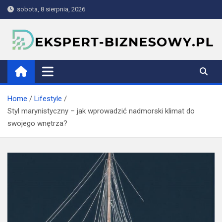
Skip
sobota, 8 sierpnia, 2026
to
content
ekspert-biznesowy.pl
Home
Lifestyle
Styl marynistyczny – jak wprowadzić nadmorski klimat do
swojego wnętrza?