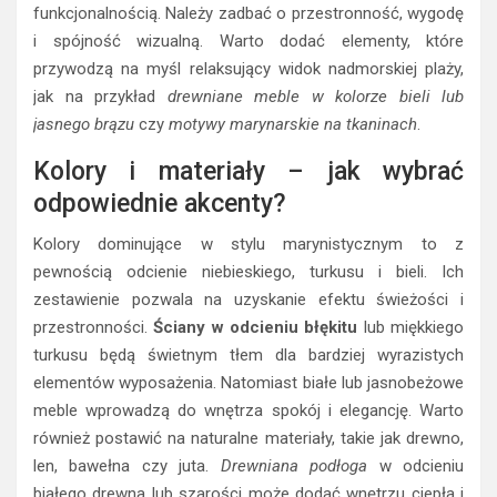
funkcjonalnością. Należy zadbać o przestronność, wygodę
i spójność wizualną. Warto dodać elementy, które
przywodzą na myśl relaksujący widok nadmorskiej plaży,
jak na przykład
drewniane meble w kolorze bieli lub
jasnego brązu
czy
motywy marynarskie na tkaninach
.
Kolory i materiały – jak wybrać
odpowiednie akcenty?
Kolory dominujące w stylu marynistycznym to z
pewnością odcienie niebieskiego, turkusu i bieli. Ich
zestawienie pozwala na uzyskanie efektu świeżości i
przestronności.
Ściany w odcieniu błękitu
lub miękkiego
turkusu będą świetnym tłem dla bardziej wyrazistych
elementów wyposażenia. Natomiast białe lub jasnobeżowe
meble wprowadzą do wnętrza spokój i elegancję. Warto
również postawić na naturalne materiały, takie jak drewno,
len, bawełna czy juta.
Drewniana podłoga
w odcieniu
białego drewna lub szarości może dodać wnętrzu ciepła i