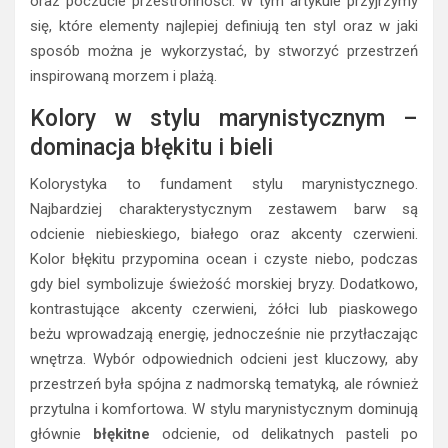
oraz poczucie przestronności. W tym artykule przyjrzymy
się, które elementy najlepiej definiują ten styl oraz w jaki
sposób można je wykorzystać, by stworzyć przestrzeń
inspirowaną morzem i plażą.
Kolory w stylu marynistycznym –
dominacja błękitu i bieli
Kolorystyka to fundament stylu marynistycznego.
Najbardziej charakterystycznym zestawem barw są
odcienie niebieskiego, białego oraz akcenty czerwieni.
Kolor błękitu przypomina ocean i czyste niebo, podczas
gdy biel symbolizuje świeżość morskiej bryzy. Dodatkowo,
kontrastujące akcenty czerwieni, żółci lub piaskowego
beżu wprowadzają energię, jednocześnie nie przytłaczając
wnętrza. Wybór odpowiednich odcieni jest kluczowy, aby
przestrzeń była spójna z nadmorską tematyką, ale również
przytulna i komfortowa. W stylu marynistycznym dominują
głównie
błękitne
odcienie, od delikatnych pasteli po