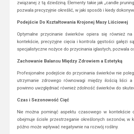
związanej z tą dziedziną. Elementy takie jak „candle pruni
pozwala precyzyjnie określić, w jaki sposób i kiedy dokonyw
Podejście Do Kształtowania Krojonej Masy Liściowej
Optymalne przycinanie świerków opiera się również na
kontekście, precyzyjne cięcia i kontrola gęstości gałęzi 
specjalistyczne nożyce do przycinania iglastych, pozwala o
Zachowanie Balansu Między Zdrowiem a Estetyką
Profesjonalne podejście do przycinania świerków nie polega
utrzymanie zdrowego równowagi między ilością liści a 
powinno uwzględniać również zdolność świerków do skutec
Czas i Sezonowość Cięć
Nie można pominąć aspektu czasowego w kontekście opt
obejmuje ścisłe przestrzeganie określonych sezonów, w k
późno może wpływać negatywnie na rozwój rośliny.