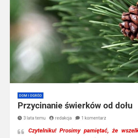
DOM I OGRÓD
Przycinanie świerków od dołu
3 lata temu
redakcja
1 komentarz
Czytelniku!
Prosimy pamiętać, że wszelki