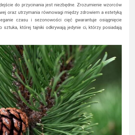
dejście do przycinania jest niezbędne. Zrozumienie wzorców
iowej oraz utrzymania równowagi między zdrowiem a estetyką
eganie czasu i sezonowości cięć gwarantuje osiągnięcie
sztuka, której tajniki odkrywają jedynie ci, którzy posiadają