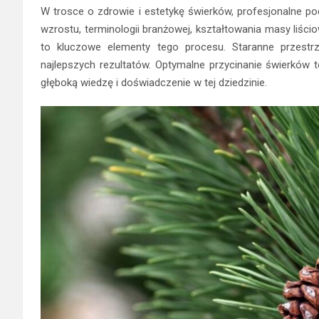
W trosce o zdrowie i estetykę świerków, profesjonalne po
wzrostu, terminologii branżowej, kształtowania masy liśc
to kluczowe elementy tego procesu. Staranne przestrz
najlepszych rezultatów. Optymalne przycinanie świerków to 
głęboką wiedzę i doświadczenie w tej dziedzinie.