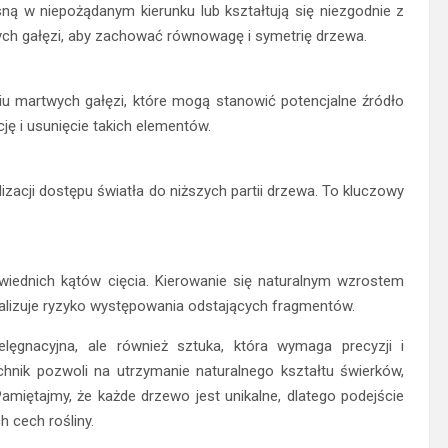
sną w niepożądanym kierunku lub kształtują się niezgodnie z
tych gałęzi, aby zachować równowagę i symetrię drzewa.
iu martwych gałęzi, które mogą stanowić potencjalne źródło
cję i usunięcie takich elementów.
acji dostępu światła do niższych partii drzewa. To kluczowy
wiednich kątów cięcia. Kierowanie się naturalnym wzrostem
malizuje ryzyko występowania odstających fragmentów.
elęgnacyjna, ale również sztuka, która wymaga precyzji i
chnik pozwoli na utrzymanie naturalnego kształtu świerków,
ętajmy, że każde drzewo jest unikalne, dlatego podejście
 cech rośliny.