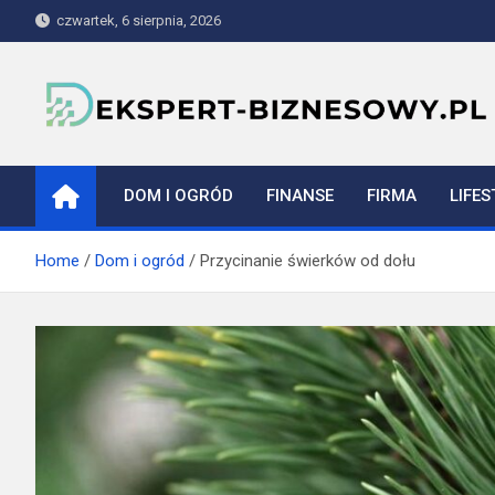
Skip
czwartek, 6 sierpnia, 2026
to
content
ekspert-biznesowy.pl
DOM I OGRÓD
FINANSE
FIRMA
LIFES
Home
Dom i ogród
Przycinanie świerków od dołu