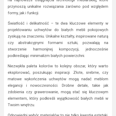
na najnowsze osiągnięcia technologii meblarskiej, które
przynoszą unikalne rozwiązania zarówno pod względem
formy, jak i funkcji.
Światłość i delikatność – te dwa kluczowe elementy w
projektowaniu uchwytów do białych mebli pokojowych
zyskują na znaczeniu. Unikalne kształty, inspirowane naturą
czy abstrakcyjnymi formami sztuki, pozwalają na
stworzenie harmonijnej kompozycji, jednocześnie
podkreślając minimalizm białych powierzchni.
Niezwykła paleta kolorów to kolejny obszar, który warto
eksplorować, poszukując inspiracji. Złote, srebrne, czy
matowe wykończenia uchwytów mogą nadać meblom
elegancji i nowoczesności. Drobne detale, takie jak
zdobienia czy grawerowanie, mogą stać się kluczowym
elementem, który podkreśli wyjątkowość białych mebli w
Twoim wnętrzu.
Odpowiedni wybór materiałów to nie tylko kwestia estetyki,