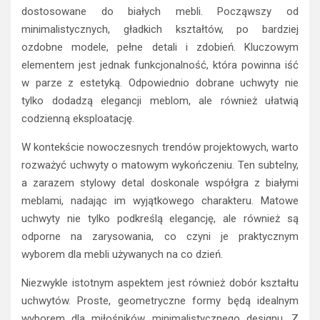
dostosowane do białych mebli. Począwszy od
minimalistycznych, gładkich kształtów, po bardziej
ozdobne modele, pełne detali i zdobień. Kluczowym
elementem jest jednak funkcjonalność, która powinna iść
w parze z estetyką. Odpowiednio dobrane uchwyty nie
tylko dodadzą elegancji meblom, ale również ułatwią
codzienną eksploatację.
W kontekście nowoczesnych trendów projektowych, warto
rozważyć uchwyty o matowym wykończeniu. Ten subtelny,
a zarazem stylowy detal doskonale współgra z białymi
meblami, nadając im wyjątkowego charakteru. Matowe
uchwyty nie tylko podkreślą elegancję, ale również są
odporne na zarysowania, co czyni je praktycznym
wyborem dla mebli używanych na co dzień.
Niezwykle istotnym aspektem jest również dobór kształtu
uchwytów. Proste, geometryczne formy będą idealnym
wyborem dla miłośników minimalistycznego designu. Z