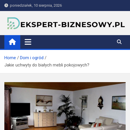
Skip
poniedziałek, 10 sierpnia, 2026
to
content
ekspert-biznesowy.pl
Home
Dom i ogród
Jakie uchwyty do białych mebli pokojowych?