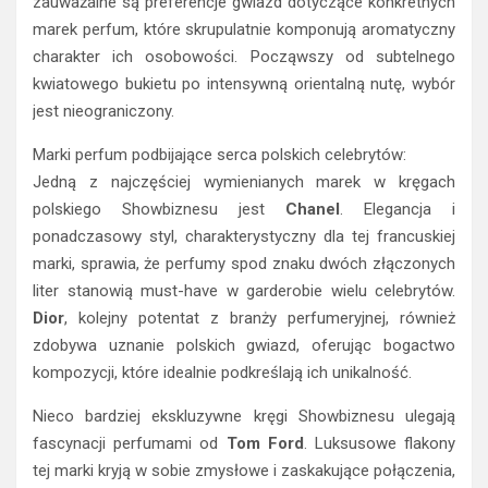
zauważalne są preferencje gwiazd dotyczące konkretnych
marek perfum, które skrupulatnie komponują aromatyczny
charakter ich osobowości. Począwszy od subtelnego
kwiatowego bukietu po intensywną orientalną nutę, wybór
jest nieograniczony.
Marki perfum podbijające serca polskich celebrytów:
Jedną z najczęściej wymienianych marek w kręgach
polskiego Showbiznesu jest
Chanel
. Elegancja i
ponadczasowy styl, charakterystyczny dla tej francuskiej
marki, sprawia, że perfumy spod znaku dwóch złączonych
liter stanowią must-have w garderobie wielu celebrytów.
Dior
, kolejny potentat z branży perfumeryjnej, również
zdobywa uznanie polskich gwiazd, oferując bogactwo
kompozycji, które idealnie podkreślają ich unikalność.
Nieco bardziej ekskluzywne kręgi Showbiznesu ulegają
fascynacji perfumami od
Tom Ford
. Luksusowe flakony
tej marki kryją w sobie zmysłowe i zaskakujące połączenia,