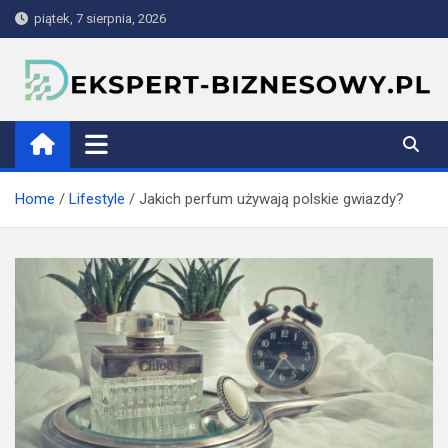
Skip
piątek, 7 sierpnia, 2026
to
content
ekspert-biznesowy.pl
Home
Lifestyle
Jakich perfum używają polskie gwiazdy?