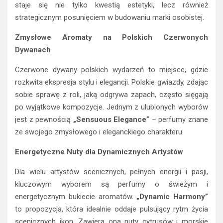
staje się nie tylko kwestią estetyki, lecz również
strategicznym posunięciem w budowaniu marki osobistej.
Zmysłowe Aromaty na Polskich Czerwonych
Dywanach
Czerwone dywany polskich wydarzeń to miejsce, gdzie
rozkwita ekspresja stylu i elegancji. Polskie gwiazdy, zdając
sobie sprawę z roli, jaką odgrywa zapach, często sięgają
po wyjątkowe kompozycje. Jednym z ulubionych wyborów
jest z pewnością
„Sensuous Elegance”
– perfumy znane
ze swojego zmysłowego i eleganckiego charakteru.
Energetyczne Nuty dla Dynamicznych Artystów
Dla wielu artystów scenicznych, pełnych energii i pasji,
kluczowym wyborem są perfumy o świeżym i
energetycznym bukiecie aromatów.
„Dynamic Harmony”
to propozycja, która idealnie oddaje pulsujący rytm życia
scenicznych ikon. Zawiera ona nuty cytrusów i morskie