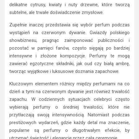
delikatne cytrusy, kwiaty i nuty drzewne, które tworzą
subtelne, ale trwałe doświadczenie zmysłowe.
Zupełnie inaczej przedstawia się wybór perfum podczas
wystąpień na czerwonym dywanie. Gwiazdy polskiego
showbiznesu, pragnąc zaimponować publiczności i
pozostać w pamięci fanów, często sięgają po bardziej
intensywne i złożone kompozycje. Perfumy te mogą
zawierać egzotyczne składniki, jak oud czy białą ambrę,
tworząc wyjątkowe i luksusowe doznania zapachowe.
Kluczowym elementem różnicy między perfumami na co
dzień a tymi na czerwonym dywanie jest również trwałość
zapachu. W codziennych sytuacjach celebryci często
wybierają perfumy o średniej trwałości, które nie
przytłaczają swoją intensywnością. Natomiast podczas
prestiżowych wydarzeń, gdzie każdy detal ma znaczenie,
popularne są perfumy o długotrwałym efekcie, by
utrzymać świeżość i elegancję przez całą ceremonię.