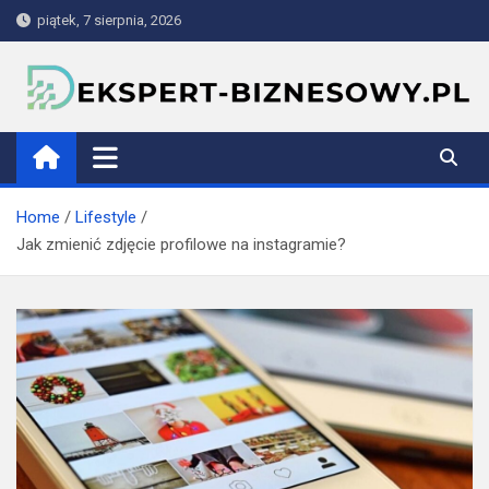
Skip
piątek, 7 sierpnia, 2026
to
content
ekspert-biznesowy.pl
Home
Lifestyle
Jak zmienić zdjęcie profilowe na instagramie?