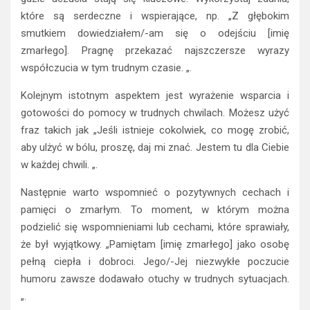
które są serdeczne i wspierające, np. „Z głębokim
smutkiem dowiedziałem/-am się o odejściu [imię
zmarłego]. Pragnę przekazać najszczersze wyrazy
współczucia w tym trudnym czasie. „.
Kolejnym istotnym aspektem jest wyrażenie wsparcia i
gotowości do pomocy w trudnych chwilach. Możesz użyć
fraz takich jak „Jeśli istnieje cokolwiek, co mogę zrobić,
aby ulżyć w bólu, proszę, daj mi znać. Jestem tu dla Ciebie
w każdej chwili. „.
Następnie warto wspomnieć o pozytywnych cechach i
pamięci o zmarłym. To moment, w którym można
podzielić się wspomnieniami lub cechami, które sprawiały,
że był wyjątkowy. „Pamiętam [imię zmarłego] jako osobę
pełną ciepła i dobroci. Jego/-Jej niezwykłe poczucie
humoru zawsze dodawało otuchy w trudnych sytuacjach.
„.