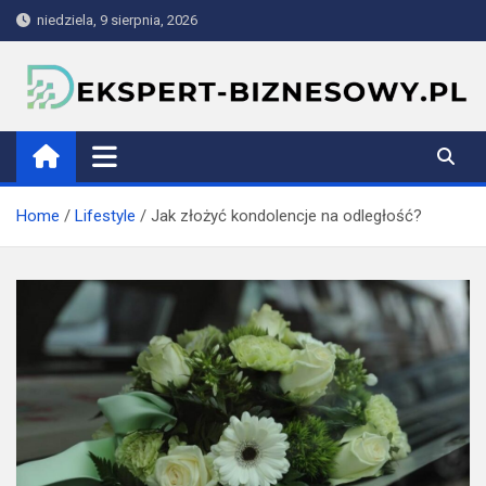
Skip
niedziela, 9 sierpnia, 2026
to
content
ekspert-biznesowy.pl
Home
Lifestyle
Jak złożyć kondolencje na odległość?