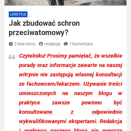
LIFESTYLE
Jak zbudować schron
przeciwatomowy?
2 lata temu
redakcja
1 komentarz
Czytelniku!
Prosimy pamiętać, że wszelkie
porady oraz informacje zawarte na naszej
witrynie nie zastępują własnej konsultacji
ze fachowcem/lekarzem. Używanie treści
umieszczonych na naszym blogu w
praktyce zawsze powinno być
konsultowane z odpowiednio
wykwalifikowanymi ekspertami. Redakcja
i wydawcy naszego bloga nie ponoszą