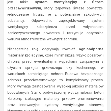
jest także
system wentylacyjny z filtrem
przeciwwirusowym
, który zapewnia świeże powietrze,
jednocześnie filtrując je z potencjalnie szkodliwych
substancji. Odpowiednio zaprojektowany system
wentylacyjny zabezpiecza przed wdychaniem
zanieczyszczonego powietrza i utrzymuje optymalne
warunki atmosferyczne wewnątrz schronu.
Niebagatelną rolę odgrywają również
ognioodporne
materiały izolacyjne
, które minimalizują ryzyko pożarów i
chronią przed ewentualnymi wypadkami związanymi z
użyciem sprzętu grzewczego czy kuchennego w
warunkach zamkniętego schronu.Budowa bezpiecznego
schronu przeciwatomowego to kompleksowy proces,
który wymaga zastosowania wysokiej jakości materiałów
budowlanych. Stal o podwyższonej wytrzymałości, beton
zbrojony, izolacyjne materiały przeciw promieniowaniu
oraz innowacyjne systemy wentylacyjne stanowią
kluczowe składniki skutecznej ochrony przed zagrożeniami