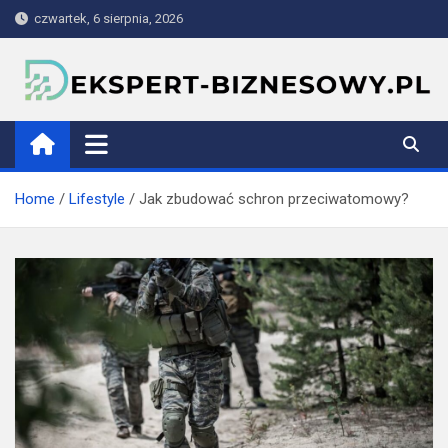
Skip
czwartek, 6 sierpnia, 2026
to
content
ekspert-biznesowy.pl
Home
Lifestyle
Jak zbudować schron przeciwatomowy?