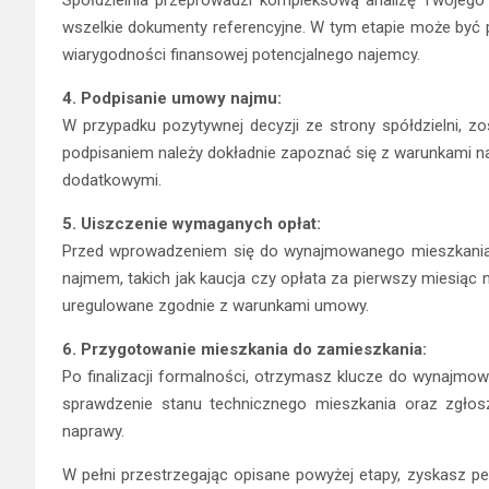
Spółdzielnia przeprowadzi kompleksową analizę Twojego 
wszelkie dokumenty referencyjne. W tym etapie może być 
wiarygodności finansowej potencjalnego najemcy.
4. Podpisanie umowy najmu:
W przypadku pozytywnej decyzji ze strony spółdzielni, z
podpisaniem należy dokładnie zapoznać się z warunkami n
dodatkowymi.
5. Uiszczenie wymaganych opłat:
Przed wprowadzeniem się do wynajmowanego mieszkania, 
najmem, takich jak kaucja czy opłata za pierwszy miesiąc n
uregulowane zgodnie z warunkami umowy.
6. Przygotowanie mieszkania do zamieszkania:
Po finalizacji formalności, otrzymasz klucze do wynajmo
sprawdzenie stanu technicznego mieszkania oraz zgłosze
naprawy.
W pełni przestrzegając opisane powyżej etapy, zyskasz p