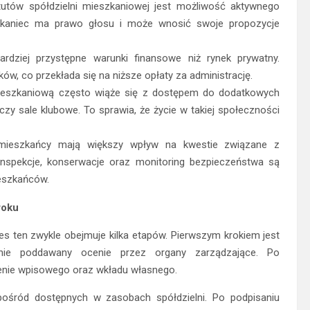
utów spółdzielni mieszkaniowej jest możliwość aktywnego
zkaniec ma prawo głosu i może wnosić swoje propozycje
bardziej przystępne warunki finansowe niż rynek prywatny.
w, co przekłada się na niższe opłaty za administrację.
mieszkaniową często wiąże się z dostępem do dodatkowych
czy sale klubowe. To sprawia, że życie w takiej społeczności
 mieszkańcy mają większy wpływ na kwestie związane z
nspekcje, konserwacje oraz monitoring bezpieczeństwa są
eszkańców.
roku
es ten zwykle obejmuje kilka etapów. Pierwszym krokiem jest
pnie poddawany ocenie przez organy zarządzające. Po
enie wpisowego oraz wkładu własnego.
ośród dostępnych w zasobach spółdzielni. Po podpisaniu