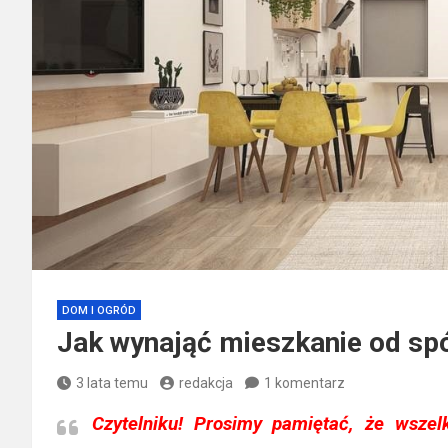
DOM I OGRÓD
Jak wynająć mieszkanie od spó
3 lata temu
redakcja
1 komentarz
Czytelniku!
Prosimy pamiętać, że wszelk