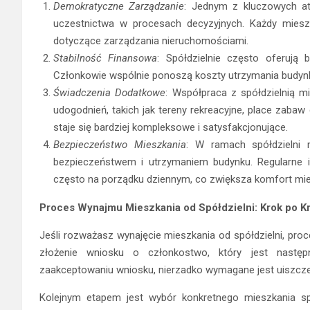
Demokratyczne Zarządzanie
: Jednym z kluczowych at
uczestnictwa w procesach decyzyjnych. Każdy mies
dotyczące zarządzania nieruchomościami.
Stabilność Finansowa
: Spółdzielnie często oferują 
Członkowie wspólnie ponoszą koszty utrzymania budynkó
Świadczenia Dodatkowe
: Współpraca z spółdzielnią 
udogodnień, takich jak tereny rekreacyjne, place zabaw 
staje się bardziej kompleksowe i satysfakcjonujące.
Bezpieczeństwo Mieszkania
: W ramach spółdzielni
bezpieczeństwem i utrzymaniem budynku. Regularne i
często na porządku dziennym, co zwiększa komfort mi
Proces Wynajmu Mieszkania od Spółdzielni: Krok po K
Jeśli rozważasz wynajęcie mieszkania od spółdzielni, proc
złożenie wniosku o członkostwo, który jest nastę
zaakceptowaniu wniosku, nierzadko wymagane jest uiszcz
Kolejnym etapem jest wybór konkretnego mieszkania sp