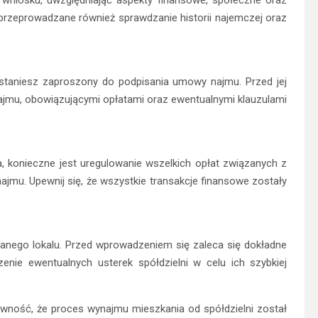
wniosku, uwzględniając aspekty finansowe, społeczne oraz
przeprowadzane również sprawdzanie historii najemczej oraz
ostaniesz zaproszony do podpisania umowy najmu. Przed jej
ajmu, obowiązującymi opłatami oraz ewentualnymi klauzulami
konieczne jest uregulowanie wszelkich opłat związanych z
ajmu. Upewnij się, że wszystkie transakcje finansowe zostały
wanego lokalu. Przed wprowadzeniem się zaleca się dokładne
nie ewentualnych usterek spółdzielni w celu ich szybkiej
ewność, że proces wynajmu mieszkania od spółdzielni został