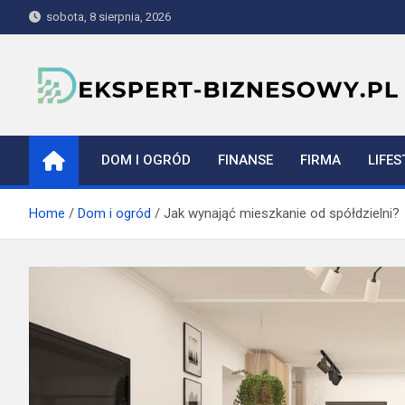
Skip
sobota, 8 sierpnia, 2026
to
content
ekspert-biznesowy.pl
DOM I OGRÓD
FINANSE
FIRMA
LIFES
Home
Dom i ogród
Jak wynająć mieszkanie od spółdzielni?