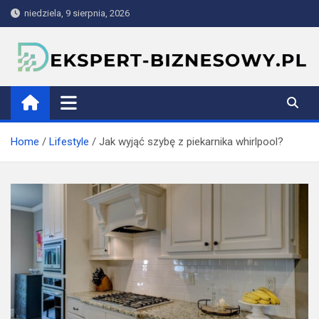
Skip
niedziela, 9 sierpnia, 2026
to
content
ekspert-biznesowy.pl
Home
Lifestyle
Jak wyjąć szybę z piekarnika whirlpool?