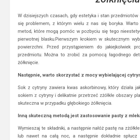
W dzisiejszych czasach, gdy estetyka i stan przedmiotów c
się problemem, z którym wielu z nas się boryka. Warto 
metod, które mogą pomóc w pozbyciu się tego nieestety
pierwotnej blasku.Pierwszym krokiem w skutecznym wybie
powierzchni. Przed przystąpieniem do jakiejkolwiek p
przedmiotu. Można to zrobić za pomocą łagodnego dete
żółknięcie.
Następnie, warto skorzystać z mocy wybielającej cytry
Sok z cytryny zawiera kwas askorbinowy, który działa ja
sokiem z cytryny i delikatnie przetrzeć zżółkłe obszary pl
skuteczna w przypadku głębokiego żółknięcia.
Inną skuteczną metodą jest zastosowanie pasty z mlek
Wymieszaj te składniki, a następnie nałóż pastę na zżółkł
lub nawet na całą noc, a następnie dokładnie spłu