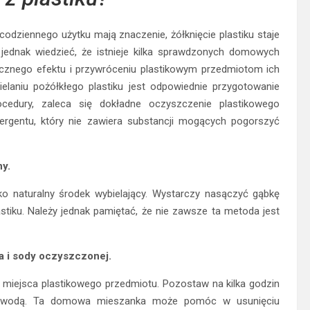
odziennego użytku mają znaczenie, żółknięcie plastiku staje
jednak wiedzieć, że istnieje kilka sprawdzonych domowych
cznego efektu i przywróceniu plastikowym przedmiotom ich
laniu pożółkłego plastiku jest odpowiednie przygotowanie
rocedury, zaleca się dokładne oczyszczenie plastikowego
rgentu, który nie zawiera substancji mogących pogorszyć
ny.
ko naturalny środek wybielający. Wystarczy nasączyć gąbkę
astiku. Należy jednak pamiętać, że nie zawsze ta metoda jest
a i sody oczyszczonej.
e miejsca plastikowego przedmiotu. Pozostaw na kilka godzin
cz wodą. Ta domowa mieszanka może pomóc w usunięciu