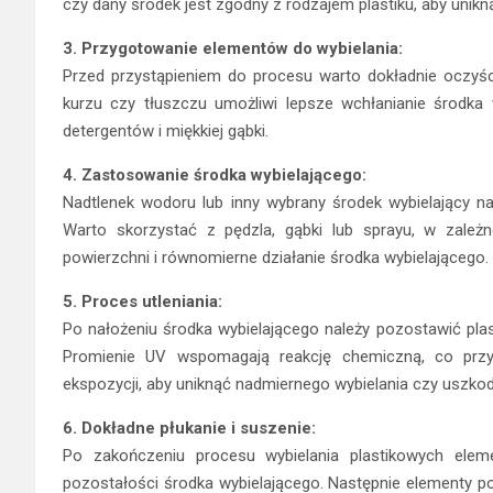
czy dany środek jest zgodny z rodzajem plastiku, aby unik
3. Przygotowanie elementów do wybielania:
Przed przystąpieniem do procesu warto dokładnie oczyści
kurzu czy tłuszczu umożliwi lepsze wchłanianie środka
detergentów i miękkiej gąbki.
4. Zastosowanie środka wybielającego:
Nadtlenek wodoru lub inny wybrany środek wybielający n
Warto skorzystać z pędzla, gąbki lub sprayu, w zależ
powierzchni i równomierne działanie środka wybielającego.
5. Proces utleniania:
Po nałożeniu środka wybielającego należy pozostawić plas
Promienie UV wspomagają reakcję chemiczną, co przysp
ekspozycji, aby uniknąć nadmiernego wybielania czy uszkodz
6. Dokładne płukanie i suszenie:
Po zakończeniu procesu wybielania plastikowych elem
pozostałości środka wybielającego. Następnie elementy p