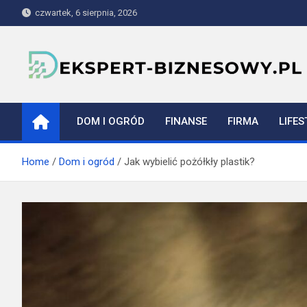
Skip
czwartek, 6 sierpnia, 2026
to
content
ekspert-biznesowy.pl
DOM I OGRÓD
FINANSE
FIRMA
LIFES
Home
Dom i ogród
Jak wybielić pożółkły plastik?