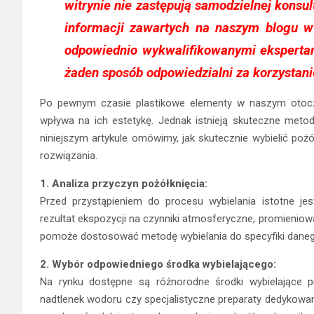
witrynie nie zastępują samodzielnej konsult
informacji zawartych na naszym blogu 
odpowiednio wykwalifikowanymi eksperta
żaden sposób odpowiedzialni za korzystani
Po pewnym czasie plastikowe elementy w naszym otocz
wpływa na ich estetykę. Jednak istnieją skuteczne metody
niniejszym artykule omówimy, jak skutecznie wybielić poż
rozwiązania.
1. Analiza przyczyn pożółknięcia:
Przed przystąpieniem do procesu wybielania istotne jest
rezultat ekspozycji na czynniki atmosferyczne, promieniow
pomoże dostosować metodę wybielania do specyfiki daneg
2. Wybór odpowiedniego środka wybielającego:
Na rynku dostępne są różnorodne środki wybielające pr
nadtlenek wodoru czy specjalistyczne preparaty dedykowa