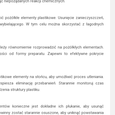
nąć niepożądanych reakcji chemicznych.
ć pożółkłe elementy plastikowe. Usunięcie zanieczyszczeń,
 wybielającego. W tym celu można skorzystać z łagodnych
ależy równomiernie rozprowadzić na pożółkłych elementach.
ności od formy preparatu. Zapewni to efektywne pokrycie
tikowe elementy na słońcu, aby umożliwić proces utleniania.
iesza eliminację przebarwień. Starannie monitoruj czas
enia struktury plastiku.
entów konieczne jest dokładne ich płukanie, aby usunąć
owinny zostać starannie osuszone, aby uniknąć powstawania