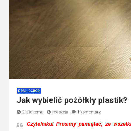
DOM I OGRÓD
Jak wybielić pożółkły plastik?
2 lata temu
redakcja
1 komentarz
Czytelniku!
Prosimy pamiętać, że wszelki