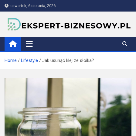
Skip
czwartek, 6 sierpnia, 2026
to
content
ekspert-biznesowy.pl
Home
Lifestyle
Jak usunąć klej ze słoika?