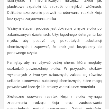
skorzystać z mechanicznych narzędzi, takich jak
plastikowe szpatułki lub szczotki o miękkich włóknach.
Delikatne szorowanie pozwoli na oderwanie resztek kleju
bez ryzyka zarysowania słoika.
Ważnym etapem procesu jest dokładne umycie słoika po
zakończonych działaniach. Użyj łagodnego detergentu lub
mydła, aby pozbyć się pozostałych substancji
chemicznych i zapewnić, że słoik jest bezpieczny do
ponownego użycia.
Pamiętaj, aby nie używać ostrej chemii, która mogłaby
uszkodzić powierzchnię słoika. W przypadku słoików
wykonanych z tworzyw sztucznych, zaleca się również
unikanie stosowania substancji chemicznych, które mogą
powodować korozję lub zmiany w strukturze materiału.
Skuteczne usuwanie resztek kleju z słoika wymaga
zrozumienia rodzaju kleju oraz zastosowania
odpowiednich metod czyszczenia. Działaj ostrożnie,