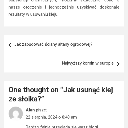
substancji chemicznych, możemy skutecznie dbać o
nasze otoczenie i jednocześnie uzyskiwać doskonałe
rezultaty w usuwaniu kleju.
Nawigacja
Jak zabudować ściany altany ogrodowej?
wpisu
Najwyższy komin w europie
One thought on “
Jak usunąć klej
ze słoika?
”
Alan
pisze:
22 sierpnia, 2024 o 8:48 am
Bardzo fajnie przegląda się wasz blog!