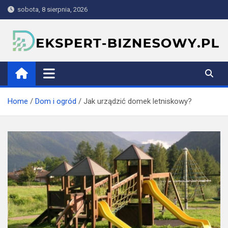
Skip
sobota, 8 sierpnia, 2026
to
content
ekspert-biznesowy.pl
Home
Dom i ogród
Jak urządzić domek letniskowy?