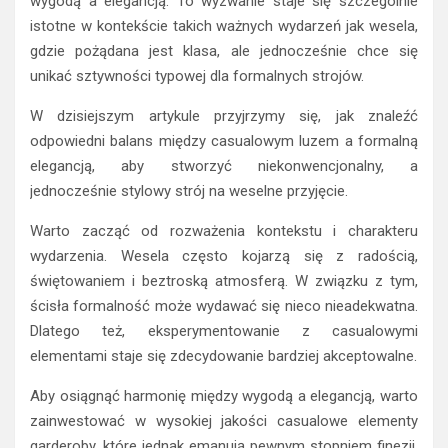
wygodą a elegancją. To wyzwanie staje się szczególnie
istotne w kontekście takich ważnych wydarzeń jak wesela,
gdzie pożądana jest klasa, ale jednocześnie chce się
unikać sztywności typowej dla formalnych strojów.
W dzisiejszym artykule przyjrzymy się, jak znaleźć
odpowiedni balans między casualowym luzem a formalną
elegancją, aby stworzyć niekonwencjonalny, a
jednocześnie stylowy strój na weselne przyjęcie.
Warto zacząć od rozważenia kontekstu i charakteru
wydarzenia. Wesela często kojarzą się z radością,
świętowaniem i beztroską atmosferą. W związku z tym,
ścisła formalność może wydawać się nieco nieadekwatna.
Dlatego też, eksperymentowanie z casualowymi
elementami staje się zdecydowanie bardziej akceptowalne.
Aby osiągnąć harmonię między wygodą a elegancją, warto
zainwestować w wysokiej jakości casualowe elementy
garderoby, które jednak emanują pewnym stopniem finezji.