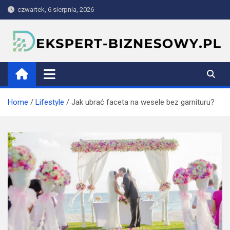
Skip
czwartek, 6 sierpnia, 2026
to
content
ekspert-biznesowy.pl
Home
Lifestyle
Jak ubrać faceta na wesele bez garnituru?