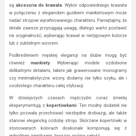
są
akcesoria do krawata
. Wybór odpowiedniego krawata
w połączeniu z eleganckim guzikiem mankietowym może
nadać strojowi wyrafinowanego charakteru. Pamiętajmy, że
detale zawsze przyciągają uwagę, dlatego warto postawić
na oryginalność, wybierając krawat w nietypowym kolorze
lub z subtelnym wzorem.
Podkreśleniem męskiej elegancji na ślubie mogą być
również
mankiety
. Wybierając modele ozdobione
delikatnymi detalami, takimi jak grawerowane monogramy
czy minimalistyczne wzory, dodamy nie tylko szyku, ale i
osobistego charakteru całej stylizacji.
W dzisiejszych czasach mężczyźni coraz śmielej
eksperymentują z
kopertówkami
. Ten modny dodatek nie
tylko pozwala przechować niezbędne drobiazgi, ale także
stanowi elegancką ozdobę stroju. Skórzane kopertówki w
stonowanych kolorach doskonale komponują się z