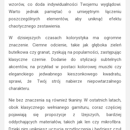
wzorów, co doda indywidualności Twojemu wyglądowi.
Warto jednak pamiętać o umiejętnym łączeniu
poszczególnych elementów, aby uniknąć efektu
chaotycznego zestawienia.
W dzisiejszych czasach kolorystyka ma ogromne
znaczenie. Ciemne odcienie, takie jak głęboka zieleń
butelkowa czy granat, zyskują na popularności, zastępując
klasyczne czernie. Dodanie do stylizacji subtelnych
akcentów, na przykład w postaci kolorowej muszki czy
eleganckiego jedwabnego kieszonkowego kwadratu,
sprawi, że Twój strój nabierze niepowtarzalnego
charakteru.
Nie bez znaczenia są również tkaniny. W ostatnich latach,
obok klasycznego wełnianego garnituru, coraz częściej
pojawiają się propozycje z lżejszych, bardziej
oddychających materiałów, takich jak len czy mikrofibra.
Dzięki nim unikniesz uczucia przytłoczenia i będziesz czuł