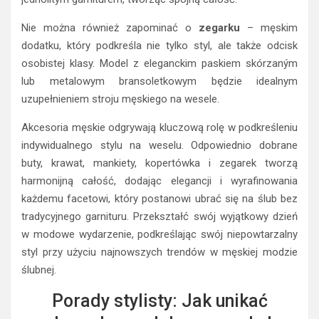
jednolitym garniturem, tworząc spójną całość.
Nie można również zapominać o
zegarku
– męskim
dodatku, który podkreśla nie tylko styl, ale także odcisk
osobistej klasy. Model z eleganckim paskiem skórzaným
lub metalowym bransoletkowym będzie idealnym
uzupełnieniem stroju męskiego na wesele.
Akcesoria męskie odgrywają kluczową rolę w podkreśleniu
indywidualnego stylu na weselu. Odpowiednio dobrane
buty, krawat, mankiety, kopertówka i zegarek tworzą
harmonijną całość, dodając elegancji i wyrafinowania
każdemu facetowi, który postanowi ubrać się na ślub bez
tradycyjnego garnituru. Przekształć swój wyjątkowy dzień
w modowe wydarzenie, podkreślając swój niepowtarzalny
styl przy użyciu najnowszych trendów w męskiej modzie
ślubnej.
Porady stylisty: Jak unikać