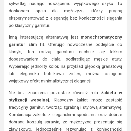
sylwetkę, nadając noszącemu wyjątkowego szyku. To
doskonała opcja dla mężczyzn, którzy pragną
eksperymentować z elegancją bez konieczności sięgania
po klasyczny garnitur.
Inną interesującą alternatywą jest
monochromatyczny
garnitur slim fit
. Oferując nowoczesne podejście do
klasyki, ten rodzaj garnituru cechuje się lekkim
dopasowaniem do ciała, podkreślając męskie atuty.
Wybierając jednolity kolor, na przykład głęboką granatową
lub elegancką butelkową zieleń, można osiągnąć
wyjątkowy efekt minimalistycznej elegancji.
Nie bez znaczenia pozostaje również rola
żakietu w
stylizacji weselnej
. Klasyczny żakiet może zastąpić
tradycyjny garnitur, tworząc zgrabną i stylową alternatywę.
Kombinacja żakietu z eleganckimi spodniami oraz dobrze
dobraną koszulą sprawia, że mężczyzna prezentuje się
zjawiskowo, jednocześnie rezygnując z konieczności