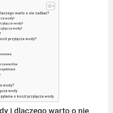
dlaczego warto o nie zadbać?
cza wody?
rzyłącze wody?
rzyłącza wody?
?
koszt przyłącza wody?
terenowe
przewiertów
 projektowe
e
za wody?
łącza wody
pytania o koszt przyłącza wody
y i dlaczego warto o nie