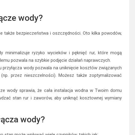
łącze wody?
le także bezpieczeństwa i oszczędności. Oto kilka powodów,
 minimalizuje ryzyko wycieków i pęknięć rur, które mogą
lemu pozwala na szybkie podjęcie działań naprawczych.
u przyłącza wody pozwala na uniknięcie kosztów związanych
np. przez nieszczelności). Możesz także zoptymalizować
ze wody sprawia, że cała instalacja wodna w Twoim domu
awdzać stan rur i zaworów, aby uniknąć kosztownej wymiany
łącza wody?
o stan może wpływać wiele czynników, takich jak: