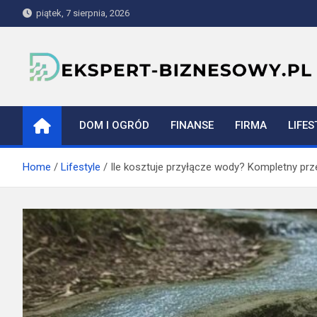
Skip
piątek, 7 sierpnia, 2026
to
content
ekspert-biznesowy.pl
DOM I OGRÓD
FINANSE
FIRMA
LIFES
Home
Lifestyle
Ile kosztuje przyłącze wody? Kompletny pr