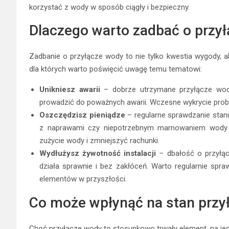
korzystać z wody w sposób ciągły i bezpieczny.
Dlaczego warto zadbać o przy
Zadbanie o przyłącze wody to nie tylko kwestia wygody, a
dla których warto poświęcić uwagę temu tematowi:
Unikniesz awarii
– dobrze utrzymane przyłącze wody
prowadzić do poważnych awarii. Wczesne wykrycie prob
Oszczędzisz pieniądze
– regularne sprawdzanie stan
z naprawami czy niepotrzebnym marnowaniem wody (
zużycie wody i zmniejszyć rachunki.
Wydłużysz żywotność instalacji
– dbałość o przyłąc
działa sprawnie i bez zakłóceń. Warto regularnie spr
elementów w przyszłości.
Co może wpłynąć na stan przy
Choć przyłącze wody to stosunkowo trwały element, na jeg