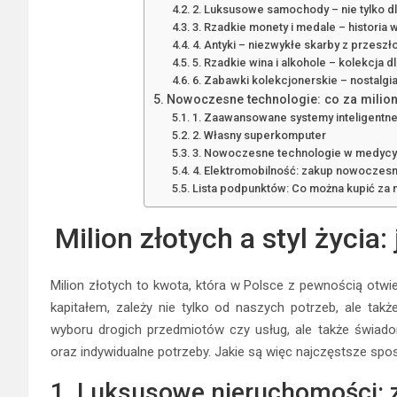
2. Luksusowe samochody – nie tylko d
3. Rzadkie monety i medale – historia 
4. Antyki – niezwykłe skarby z przeszł
5. Rzadkie wina i alkohole – kolekcja 
6. Zabawki kolekcjonerskie – nostalgia
Nowoczesne technologie: co za milion
1. Zaawansowane systemy inteligent
2. Własny superkomputer
3. Nowoczesne technologie w medycyn
4. Elektromobilność: zakup nowoczes
Lista podpunktów: Co można kupić za 
Milion złotych a styl życia
Milion złotych to kwota, która w Polsce z pewnością otwie
kapitałem, zależy nie tylko od naszych potrzeb, ale takż
wyboru drogich przedmiotów czy usług, ale także świadom
oraz indywidualne potrzeby. Jakie są więc najczęstsze spo
1. Luksusowe nieruchomości: 