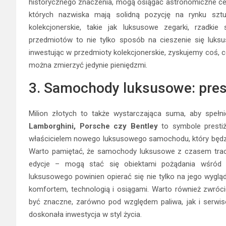
historycznego znaczenia, mogą osiągać astronomiczne ce
których nazwiska mają solidną pozycję na rynku szt
kolekcjonerskie, takie jak luksusowe zegarki, rzadkie
przedmiotów to nie tylko sposób na cieszenie się luks
inwestując w przedmioty kolekcjonerskie, zyskujemy coś, 
można zmierzyć jedynie pieniędzmi.
3. Samochody luksusowe: prest
Milion złotych to także wystarczająca suma, aby speł
Lamborghini, Porsche czy Bentley
to symbole prestiż
właścicielem nowego luksusowego samochodu, który będzie 
Warto pamiętać, że samochody luksusowe z czasem tracą
edycje – mogą stać się obiektami pożądania wśród 
luksusowego powinien opierać się nie tylko na jego wygląd
komfortem, technologią i osiągami. Warto również zwróc
być znaczne, zarówno pod względem paliwa, jak i serwi
doskonała inwestycja w styl życia.