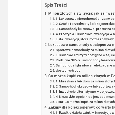
Spis Treści
Milion złotych a styl życia: jak zainw
1. Luksusowe nieruchomości: zainwest
2. Sztuka i przedmioty kolekcjonerskie
3. Samochody luksusowe: prestiż na c
4. Przeżycia luksusowe: inwestycja w
Lista inwestycji, które można rozważyć,
Luksusowe samochody dostępne za mi
Sportowe samochody za milion złotyc
Luksusowe limuzyny dostępne w tej ce
Rodzinne SUV-y i samochody terenow
Samochody hybrydowe i elektryczne 
dostępnych opcji
Co można kupić za milion złotych w Po
1. Mieszkanie lub dom za milion złoty
2. Samochód luksusowy lub sportowy
3. Inwestycje alternatywne – co jeszc
4. Niezwykłe opcje – co jeszcze można
Lista: Co można kupić za milion złotyc
Zakupy dla kolekcjonerów: co warto ku
1. Rzadkie dzieła sztuki – inwestycja w