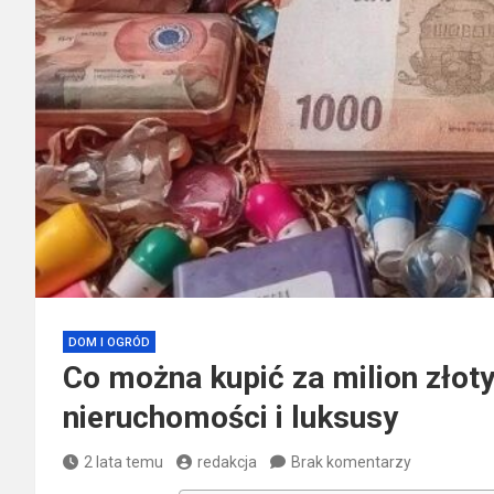
DOM I OGRÓD
Co można kupić za milion złot
nieruchomości i luksusy
2 lata temu
redakcja
Brak komentarzy