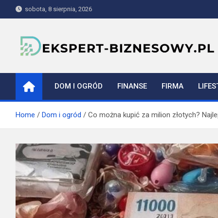
Skip
sobota, 8 sierpnia, 2026
to
content
ekspert-biznesowy.pl
DOM I OGRÓD
FINANSE
FIRMA
LIFES
Home
Dom i ogród
Co można kupić za milion złotych? Najle