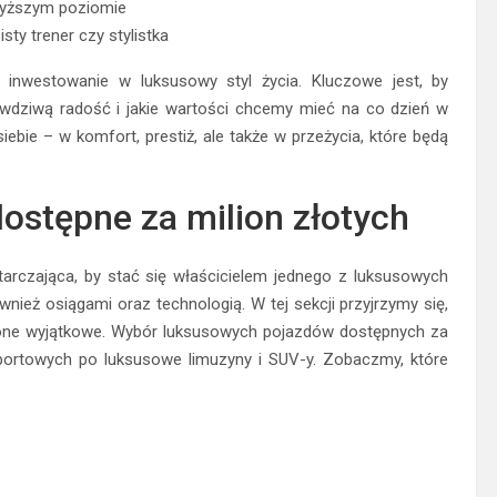
wyższym poziomie
ty trener czy stylistka
o inwestowanie w luksusowy styl życia. Kluczowe jest, by
dziwą radość i jakie wartości chcemy mieć na co dzień w
bie – w komfort, prestiż, ale także w przeżycia, które będą
stępne za milion złotych
starczająca, by stać się właścicielem jednego z luksusowych
ież osiągami oraz technologią. W tej sekcji przyjrzymy się,
 one wyjątkowe. Wybór luksusowych pojazdów dostępnych za
portowych po luksusowe limuzyny i SUV-y. Zobaczmy, które