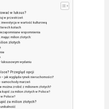
estować w luksus?
uj w przestrzeń
: inwestycja w wartość kulturową
zterech kołach
 niezapomniane wspomnienia
 mając milion złotych:
lion złotych
h
nie
e
w luksusowym wydaniu
lsce? Przegląd opcji
ch – jak wygląda rynek nieruchomości?
 – samochody marzeń
ze można zrobić z milionem złotych?
 kupić za milion złotych w Polsce?
h w Polsce?
pić za milion złotych?
 unikalność