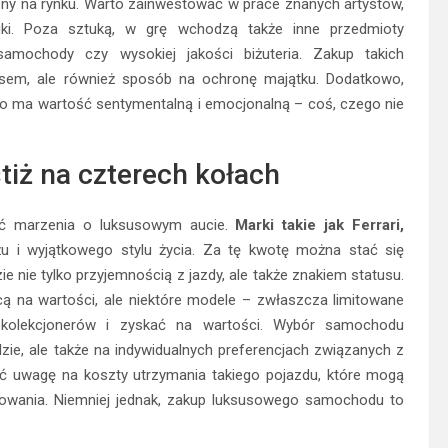
ny na rynku. Warto zainwestować w prace znanych artystów,
uki. Poza sztuką, w grę wchodzą także inne przedmioty
 samochody czy wysokiej jakości biżuteria. Zakup takich
usem, ale również sposób na ochronę majątku. Dodatkowo,
co ma wartość sentymentalną i emocjonalną – coś, czego nie
iż na czterech kołach
nić marzenia o luksusowym aucie.
Marki takie jak Ferrari,
u i wyjątkowego stylu życia. Za tę kwotę można stać się
nie tylko przyjemnością z jazdy, ale także znakiem statusu.
 na wartości, ale niektóre modele – zwłaszcza limitowane
kolekcjonerów i zyskać na wartości. Wybór samochodu
zie, ale także na indywidualnych preferencjach związanych z
ić uwagę na koszty utrzymania takiego pojazdu, które mogą
sowania. Niemniej jednak, zakup luksusowego samochodu to