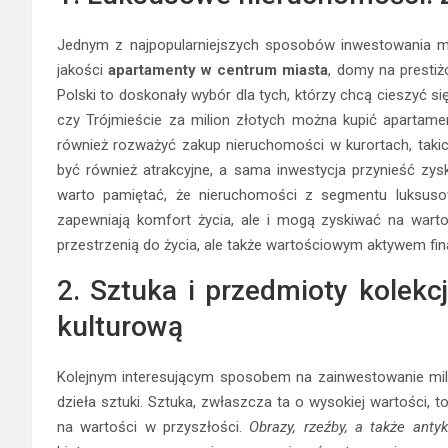
Jednym z najpopularniejszych sposobów inwestowania mil
jakości
apartamenty w centrum miasta
, domy na prestiż
Polski to doskonały wybór dla tych, którzy chcą cieszyć s
czy Trójmieście za milion złotych można kupić aparta
również rozważyć zakup nieruchomości w kurortach, taki
być również atrakcyjne, a sama inwestycja przynieść zy
warto pamiętać, że nieruchomości z segmentu luksusow
zapewniają komfort życia, ale i mogą zyskiwać na warto
przestrzenią do życia, ale także wartościowym aktywem f
2. Sztuka i przedmioty kolekc
kulturową
Kolejnym interesującym sposobem na zainwestowanie mili
dzieła sztuki. Sztuka, zwłaszcza ta o wysokiej wartości, t
na wartości w przyszłości.
Obrazy, rzeźby, a także antyk