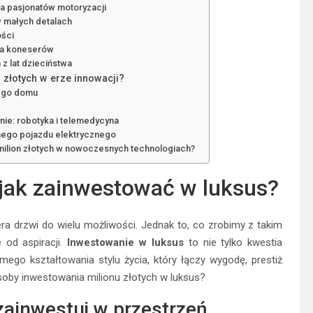
la pasjonatów motoryzacji
w małych detalach
ości
dla koneserów
 z lat dzieciństwa
 złotych w erze innowacji?
nego domu
ie: robotyka i telemedycyna
nego pojazdu elektrycznego
milion złotych w nowoczesnych technologiach?
: jak zainwestować w luksus?
ra drzwi do wielu możliwości. Jednak to, co zrobimy z takim
e od aspiracji.
Inwestowanie w luksus
to nie tylko kwestia
ego kształtowania stylu życia, który łączy wygodę, prestiż
soby inwestowania milionu złotych w luksus?
zainwestuj w przestrzeń