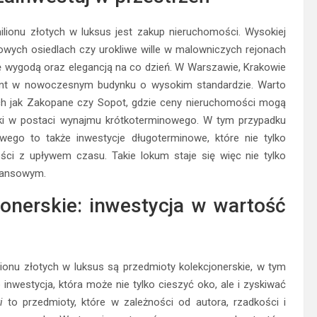
ionu złotych w luksus jest zakup nieruchomości. Wysokiej
owych osiedlach czy urokliwe wille w malowniczych rejonach
ię wygodą oraz elegancją na co dzień. W Warszawie, Krakowie
ment w nowoczesnym budynku o wysokim standardzie. Warto
ch jak Zakopane czy Sopot, gdzie ceny nieruchomości mogą
ski w postaci wynajmu krótkoterminowego. W tym przypadku
ego to także inwestycje długoterminowe, które nie tylko
ści z upływem czasu. Takie lokum staje się więc nie tylko
inansowym.
jonerskie: inwestycja w wartość
onu złotych w luksus są przedmioty kolekcjonerskie, w tym
o inwestycja, która może nie tylko cieszyć oko, ale i zyskiwać
i
to przedmioty, które w zależności od autora, rzadkości i