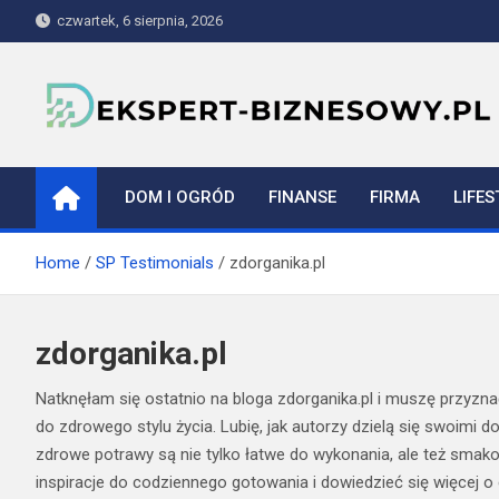
Skip
czwartek, 6 sierpnia, 2026
to
content
ekspert-biznesowy.pl
DOM I OGRÓD
FINANSE
FIRMA
LIFES
Home
SP Testimonials
zdorganika.pl
zdorganika.pl
Natknęłam się ostatnio na bloga zdorganika.pl i muszę przyznać
do zdrowego stylu życia. Lubię, jak autorzy dzielą się swoimi 
zdrowe potrawy są nie tylko łatwe do wykonania, ale też smako
inspiracje do codziennego gotowania i dowiedzieć się więcej o