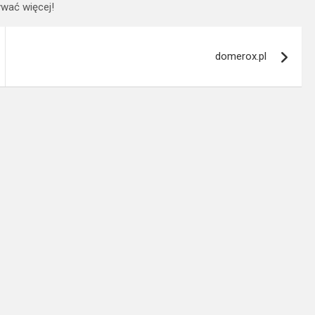
wać więcej!
domerox.pl