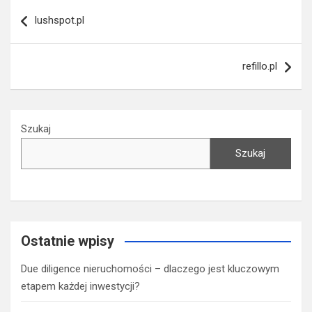
Nawigacja
lushspot.pl
wpisu
refillo.pl
Szukaj
Szukaj
Ostatnie wpisy
Due diligence nieruchomości – dlaczego jest kluczowym
etapem każdej inwestycji?