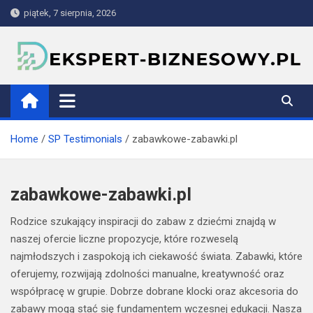
Skip
piątek, 7 sierpnia, 2026
to
content
ekspert-biznesowy.pl
Home
SP Testimonials
zabawkowe-zabawki.pl
zabawkowe-zabawki.pl
Rodzice szukający inspiracji do zabaw z dziećmi znajdą w
naszej ofercie liczne propozycje, które rozweselą
najmłodszych i zaspokoją ich ciekawość świata. Zabawki, które
oferujemy, rozwijają zdolności manualne, kreatywność oraz
współpracę w grupie. Dobrze dobrane klocki oraz akcesoria do
zabawy mogą stać się fundamentem wczesnej edukacji. Nasza