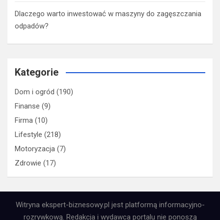
Dlaczego warto inwestować w maszyny do zagęszczania
odpadów?
Kategorie
Dom i ogród
(190)
Finanse
(9)
Firma
(10)
Lifestyle
(218)
Motoryzacja
(7)
Zdrowie
(17)
Witryna ekspert-biznesowy.pl jest platformą informacyjno-
rozrywkową. Redakcja i wydawca portalu nie ponoszą