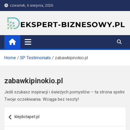
Skip
czwartek, 6 sierpnia, 2026
to
content
ekspert-biznesowy.pl
Home
SP Testimonials
zabawkipinokio.pl
zabawkipinokio.pl
Jeśli szukasz inspiracji i świeżych pomysłów – ta strona spełni
Twoje oczekiwania. Wciąga bez reszty!
Nawigacja
klejdotapet.pl
wpisu