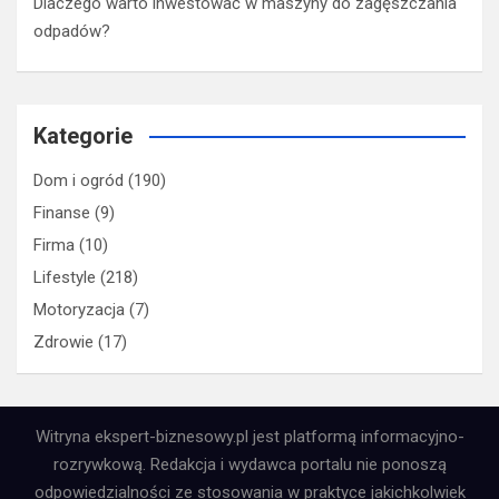
Dlaczego warto inwestować w maszyny do zagęszczania
odpadów?
Kategorie
Dom i ogród
(190)
Finanse
(9)
Firma
(10)
Lifestyle
(218)
Motoryzacja
(7)
Zdrowie
(17)
Witryna ekspert-biznesowy.pl jest platformą informacyjno-
rozrywkową. Redakcja i wydawca portalu nie ponoszą
odpowiedzialności ze stosowania w praktyce jakichkolwiek