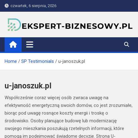
Skip
czwartek, 6 sierpnia, 2026
to
content
ekspert-biznesowy.pl
Home
SP Testimonials
u-janoszuk.pl
u-janoszuk.pl
Współcześnie coraz więcej osób zwraca uwagę na
efektywność energetyczną swoich domów, co jest zrozumiałe,
biorąc pod uwagę rosnące koszty energii i troskę o
środowisko. Osoby planujące budowę lub modernizację
swojego mieszkania poszukują rzetelnych informacji, które
pomogą im podejmować świadome decyzje. Strona U-