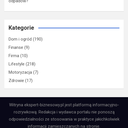
odpadów?
Kategorie
Dom i ogród
(190)
Finanse
(9)
Firma
(10)
Lifestyle
(218)
Motoryzacja
(7)
Zdrowie
(17)
Witryna ekspert-biznesowy.pl jest platformą informacyjno-
rozrywkową. Redakcja i wydawca portalu nie ponoszą
odpowiedzialności ze stosowania w praktyce jakichkolwiek
informacji zamieszczanych na stronie.