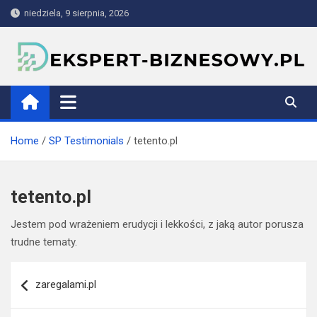
Skip
niedziela, 9 sierpnia, 2026
to
content
ekspert-biznesowy.pl
Home
SP Testimonials
tetento.pl
tetento.pl
Jestem pod wrażeniem erudycji i lekkości, z jaką autor porusza
trudne tematy.
Nawigacja
zaregalami.pl
wpisu