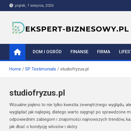
Skip
piątek, 7 sierpnia, 2026
to
content
ekspert-biznesowy.pl
DOM I OGRÓD
FINANSE
FIRMA
LIFES
Home
SP Testimonials
studiofryzus.pl
studiofryzus.pl
Wizualne piękno to nie tylko kwestia zewnętrznego wyglądu, ale
wyglądać jak najlepiej, dlatego warto sięgnąć po sprawdzone met
odpowiednim zabiegom i znajomości najnowszych trendów, każdy
jak dbać o kondycję włosów i skóry.