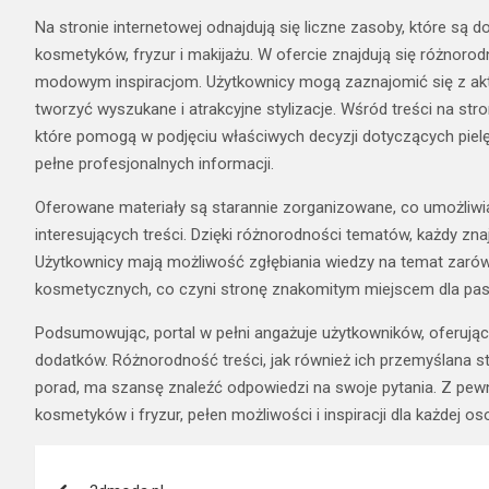
Na stronie internetowej odnajdują się liczne zasoby, które s
kosmetyków, fryzur i makijażu. W ofercie znajdują się różnor
modowym inspiracjom. Użytkownicy mogą zaznajomić się z aktu
tworzyć wyszukane i atrakcyjne stylizacje. Wśród treści na st
które pomogą w podjęciu właściwych decyzji dotyczących pielęgn
pełne profesjonalnych informacji.
Oferowane materiały są starannie zorganizowane, co umożliwia
interesujących treści. Dzięki różnorodności tematów, każdy znaj
Użytkownicy mają możliwość zgłębiania wiedzy na temat zarówn
kosmetycznych, co czyni stronę znakomitym miejscem dla pas
Podsumowując, portal w pełni angażuje użytkowników, oferując 
dodatków. Różnorodność treści, jak również ich przemyślana stru
porad, ma szansę znaleźć odpowiedzi na swoje pytania. Z pewn
kosmetyków i fryzur, pełen możliwości i inspiracji dla każdej o
Nawigacja