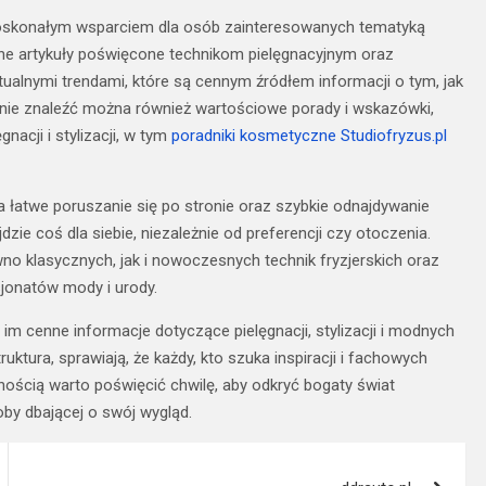
ą doskonałym wsparciem dla osób zainteresowanych tematyką
odne artykuły poświęcone technikom pielęgnacyjnym oraz
alnymi trendami, które są cennym źródłem informacji o tym, jak
ronie znaleźć można również wartościowe porady i wskazówki,
acji i stylizacji, w tym
poradniki kosmetyczne Studiofryzus.pl
 łatwe poruszanie się po stronie oraz szybkie odnajdywanie
dzie coś dla siebie, niezależnie od preferencji czy otoczenia.
o klasycznych, jak i nowoczesnych technik fryzjerskich oraz
jonatów mody i urody.
im cenne informacje dotyczące pielęgnacji, stylizacji i modnych
ktura, sprawiają, że każdy, kto szuka inspiracji i fachowych
ością warto poświęcić chwilę, aby odkryć bogaty świat
soby dbającej o swój wygląd.