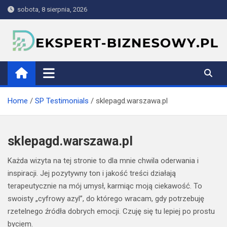
Skip
sobota, 8 sierpnia, 2026
to
content
ekspert-biznesowy.pl
Home
SP Testimonials
sklepagd.warszawa.pl
sklepagd.warszawa.pl
Każda wizyta na tej stronie to dla mnie chwila oderwania i
inspiracji. Jej pozytywny ton i jakość treści działają
terapeutycznie na mój umysł, karmiąc moją ciekawość. To
swoisty „cyfrowy azyl”, do którego wracam, gdy potrzebuję
rzetelnego źródła dobrych emocji. Czuję się tu lepiej po prostu
byciem.