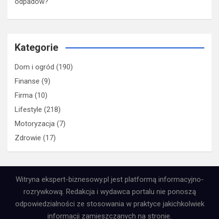
odpadów?
Kategorie
Dom i ogród
(190)
Finanse
(9)
Firma
(10)
Lifestyle
(218)
Motoryzacja
(7)
Zdrowie
(17)
Witryna ekspert-biznesowy.pl jest platformą informacyjno-
rozrywkową. Redakcja i wydawca portalu nie ponoszą
odpowiedzialności ze stosowania w praktyce jakichkolwiek
informacji zamieszczanych na stronie.