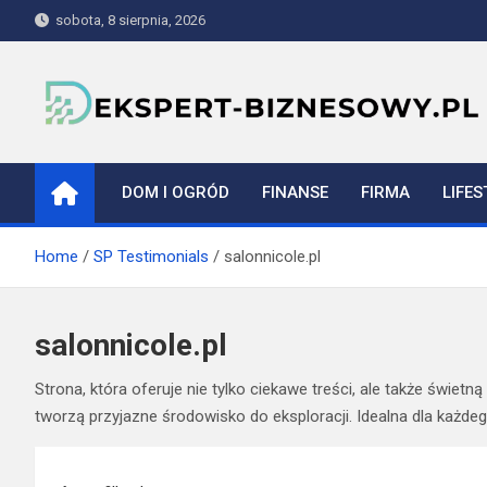
Skip
sobota, 8 sierpnia, 2026
to
content
ekspert-biznesowy.pl
DOM I OGRÓD
FINANSE
FIRMA
LIFES
Home
SP Testimonials
salonnicole.pl
salonnicole.pl
Strona, która oferuje nie tylko ciekawe treści, ale także świe
tworzą przyjazne środowisko do eksploracji. Idealna dla każdego
Nawigacja