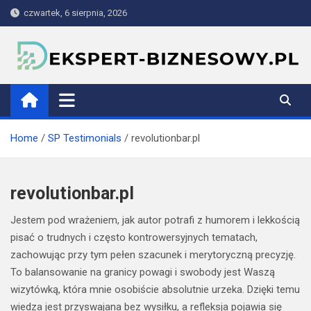
Skip
czwartek, 6 sierpnia, 2026
to
content
ekspert-biznesowy.pl
Home
SP Testimonials
revolutionbar.pl
revolutionbar.pl
Jestem pod wrażeniem, jak autor potrafi z humorem i lekkością
pisać o trudnych i często kontrowersyjnych tematach,
zachowując przy tym pełen szacunek i merytoryczną precyzję.
To balansowanie na granicy powagi i swobody jest Waszą
wizytówką, która mnie osobiście absolutnie urzeka. Dzięki temu
wiedza jest przyswajana bez wysiłku, a refleksja pojawia się