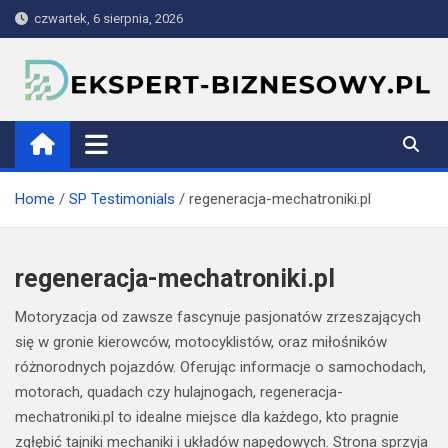
Skip
czwartek, 6 sierpnia, 2026
to
content
ekspert-biznesowy.pl
Home
SP Testimonials
regeneracja-mechatroniki.pl
regeneracja-mechatroniki.pl
Motoryzacja od zawsze fascynuje pasjonatów zrzeszających
się w gronie kierowców, motocyklistów, oraz miłośników
różnorodnych pojazdów. Oferując informacje o samochodach,
motorach, quadach czy hulajnogach, regeneracja-
mechatroniki.pl to idealne miejsce dla każdego, kto pragnie
zgłębić tajniki mechaniki i układów napędowych. Strona sprzyja