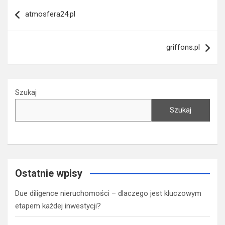
Nawigacja
atmosfera24.pl
wpisu
griffons.pl
Szukaj
Szukaj
Ostatnie wpisy
Due diligence nieruchomości – dlaczego jest kluczowym
etapem każdej inwestycji?